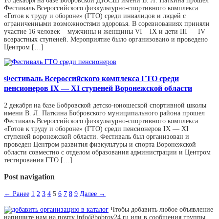
16 декабря на базе Бобровской ДЮСШ имени В. Л. Паткина прошел
Фестиваль Всероссийского физкультурно-спортивного комплекса
«Готов к труду и обороне» (ГТО) среди инвалидов и людей с
ограниченными возможностями здоровья. В соревнованиях приняли
участие 16 человек – мужчины и женщины VI – IX и дети III — IV
возрастных ступеней. Мероприятие было организовано и проведено
Центром […]
Фестиваль Всероссийского комплекса ГТО среди
пенсионеров IX — XI ступеней Воронежской области
2 декабря на базе Бобровской детско-юношеской спортивной школы
имени В. Л. Паткина Бобровского муниципального района прошел
Фестиваль Всероссийского физкультурно-спортивного комплекса
«Готов к труду и обороне» (ГТО) среди пенсионеров IX — XI
ступеней воронежской области. Фестиваль был организован и
проведен Центром развития физкультуры и спорта Воронежской
области совместно с отделом образования администрации и Центром
тестирования ГТО […]
Post navigation
← Ранее
1
2
3
4
5
6
7
8
9
Далее →
Чтобы добавить любое объявление
напишите нам на почту info@bobrov24.ru или в сообщения группы