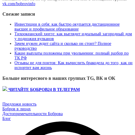
vk.com/bobrovinfo
Свежие записи
Инвестиции в себя: как быстро окупается дистанционное
высшее и профильное образование
Тихоокеанский хюгге: как выглядит идеальный загородный дом
у подножия вулканов
Зачем нужен аудит сайта и сколько он стоит? Полное
руководство
Какие выплаты положены при увольнении: полный разбор по
ТК РФ
Отзывы не для понтов: Как вычислить бракодела до того, как он
испортит вам жизнь
Больше интересного в наших группах TG, ВК и ОК
ЧИТАЙТЕ БОБРОВ24 В ТЕЛЕГРАМ
Предложи новость
Бобров в лицах
Достопримечательности Боброва
Блог