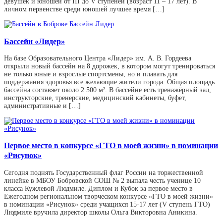
девушек и юношей от III до V ступеней (возраст 11 – 17 лет). В
личном первенстве среди юношей лучшее время […]
Бассейн «Лидер»
На базе Образовательного Центра «Лидер» им. А. В. Гордеева
открыли новый бассейн на 8 дорожек, в котором могут тренироваться
не только юные и взрослые спортсмены, но и плавать для
поддержания здоровья все желающие жители города. Общая площадь
бассейна составяет около 2 500 м². В бассейне есть тренажёрный зал,
инструкторские, тренерские, медицинский кабинеты, буфет,
административные и […]
Первое место в конкурсе «ГТО в моей жизни» в номинации
«Рисунок»
Сегодня поднять Государственный флаг России на торжественной
линейке в МБОУ Бобровской СОШ № 2 выпала честь ученице 10
класса Кужлевой Людмиле. Диплом и Кубок за первое место в
Ежегодном региональном творческом конкурсе «ГТО в моей жизни»
в номинации «Рисунок» среди учащихся 15-17 лет (V ступень ГТО)
Людмиле вручила директор школы Ольга Викторовна Аникина.