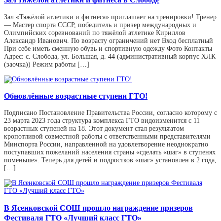
Зал «Тяжёлой атлетики и фитнеса» приглашает на тренировки! Тренер
— Мастер спорта СССР, победитель и призер международных и
Олимпийских соревнований по тяжёлой атлетике Кириллов
Александр Иванович. По возрасту ограничений нет Вход бесплатный
При себе иметь сменную обувь и спортивную одежду Фото Контакты
Адрес: с. Слобода, ул. Большая, д. 44 (административный корпус ХЛК
(заочка)) Режим работы […]
Обновлённые возрастные ступени ГТО!
Подписано Постановление Правительства России, согласно которому с
23 марта 2023 года структура комплекса ГТО видоизменится с 11
возрастных ступеней на 18. Этот документ стал результатом
кропотливой совместной работы с ответственными представителями
Минспорта России, направленной на удовлетворение неоднократно
поступавших пожеланий населения страны «сделать «шаг» в ступенях
поменьше». Теперь для детей и подростков «шаг» установлен в 2 года,
[…]
В Ясенковской СОШ прошло награждение призеров
Фестиваля ГТО «Лучший класс ГТО»