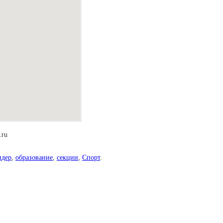
.ru
идер
,
образование
,
секции
,
Спорт
.