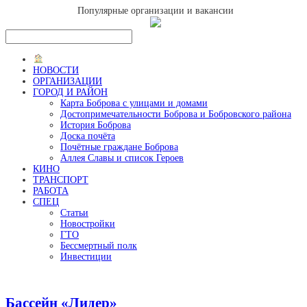
Популярные организации и вакансии
НОВОСТИ
ОРГАНИЗАЦИИ
ГОРОД И РАЙОН
Карта Боброва с улицами и домами
Достопримечательности Боброва и Бобровского района
История Боброва
Доска почёта
Почётные граждане Боброва
Аллея Славы и список Героев
КИНО
ТРАНСПОРТ
РАБОТА
СПЕЦ
Статьи
Новостройки
ГТО
Бессмертный полк
Инвестиции
Бассейн «Лидер»