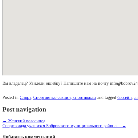
Вы владелец? Увидели ошибку? Напишите нам на почту info@bobrov24
Posted in
Спорт
,
Спортивные секции, спортшколы
and tagged
бассейн
,
л
Post navigation
←
Женский велосипед
Спартакиада учащихся Бобровского муниципального района…
→
Добавить комментарий