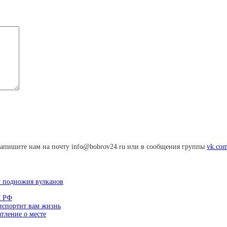
апишите нам на почту info@bobrov24.ru или в сообщения группы
vk.com
у подножия вулканов
К РФ
 испортит вам жизнь
тление о месте