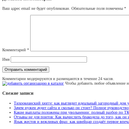
Ваш адрес email не будет опубликован.
Обязательные поля помечены
*
Комментарий
*
Имя
Комментарии модерируются и размещаются в течение 24 часов.
Чтобы добавить любое объявление н
Свежие записи
Тихоокеанский хюгге: как выглядит идеальный загородный дом 
Зачем нужен аудит сайта и сколько он стоит? Полное руководство
Какие выплаты положены при увольнении: полный разбор по Т
Отзывы не для понтов: Как вычислить бракодела до того, как он
Язык жестов и вежливых фраз: как швейцар создаёт первое впеча