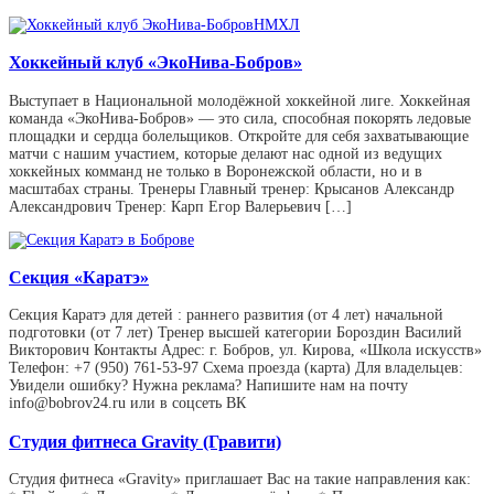
Хоккейный клуб «ЭкоНива-Бобров»
Выступает в Национальной молодёжной хоккейной лиге. Хоккейная
команда «ЭкоНива-Бобров» — это сила, способная покорять ледовые
площадки и сердца болельщиков. Откройте для себя захватывающие
матчи с нашим участием, которые делают нас одной из ведущих
хоккейных комманд не только в Воронежской области, но и в
масштабах страны. Тренеры Главный тренер: Крысанов Александр
Александрович Тренер: Карп Егор Валерьевич […]
Секция «Каратэ»
Секция Каратэ для детей : раннего развития (от 4 лет) начальной
подготовки (от 7 лет) Тренер высшей категории Бороздин Василий
Викторович Контакты Адрес: г. Бобров, ул. Кирова, «Школа искусств»
Телефон: +7 (950) 761-53-97 Схема проезда (карта) Для владельцев:
Увидели ошибку? Нужна реклама? Напишите нам на почту
info@bobrov24.ru или в соцсеть ВК
Студия фитнеса Gravity (Гравити)
Студия фитнеса «Gravity» приглашает Вас на такие направления как: