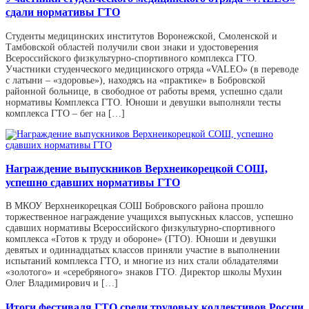
сдали нормативы ГТО
Студенты медицинских институтов Воронежской, Смоленской и
Тамбовской областей получили свои знаки и удостоверения
Всероссийского физкультурно-спортивного комплекса ГТО.
Участники студенческого медицинского отряда «VALEO» (в переводе
с латыни – «здоровье»), находясь на «практике» в Бобровской
районной больнице, в свободное от работы время, успешно сдали
нормативы Комплекса ГТО. Юноши и девушки выполняли тесты
комплекса ГТО – бег на […]
Награждение выпускников Верхнеикорецкой СОШ,
успешно сдавших нормативы ГТО
В МКОУ Верхнеикорецкая СОШ Бобровского района прошло
торжественное награждение учащихся выпускных классов, успешно
сдавших нормативы Всероссийского физкультурно-спортивного
комплекса «Готов к труду и обороне» (ГТО). Юноши и девушки
девятых и одиннадцатых классов приняли участие в выполнении
испытаний комплекса ГТО, и многие из них стали обладателями
«золотого» и «серебряного» знаков ГТО. Директор школы Мухин
Олег Владимирович и […]
Итоги фестиваля ГТО среди трудовых коллективов России