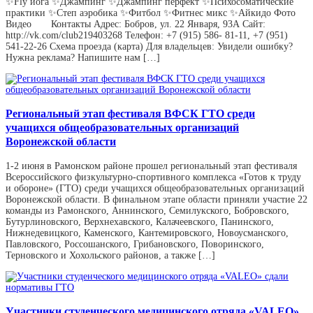
✨️Fly йога ✨️Джампинг ✨️Джампинг пёрфект ✨️Психосоматические
практики ✨️Степ аэробика ✨️Фитбол ✨️Фитнес микс ✨️Айкидо Фото
Видео Контакты Адрес: Бобров, ул. 22 Января, 93А Сайт:
http://vk.com/club219403268 Телефон: +7 (915) 586- 81-11, +7 (951)
541-22-26 Схема проезда (карта) Для владельцев: Увидели ошибку?
Нужна реклама? Напишите нам […]
Региональный этап фестиваля ВФСК ГТО среди
учащихся общеобразовательных организаций
Воронежской области
1-2 июня в Рамонском районе прошел региональный этап фестиваля
Всероссийского физкультурно-спортивного комплекса «Готов к труду
и обороне» (ГТО) среди учащихся общеобразовательных организаций
Воронежской области. В финальном этапе области приняли участие 22
команды из Рамонского, Аннинского, Семилукского, Бобровского,
Бутурлиновского, Верхнехавского, Калачеевского, Панинского,
Нижнедевицкого, Каменского, Кантемировского, Новоусманского,
Павловского, Россошанского, Грибановского, Поворинского,
Терновского и Хохольского районов, а также […]
Участники студенческого медицинского отряда «VALEO»