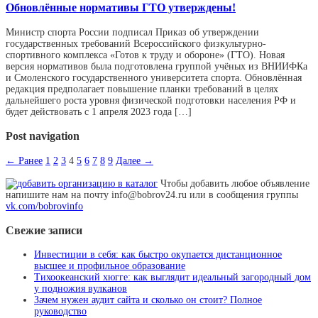
Обновлённые нормативы ГТО утверждены!
Министр спорта России подписал Приказ об утверждении
государственных требований Всероссийского физкультурно-
спортивного комплекса «Готов к труду и обороне» (ГТО). Новая
версия нормативов была подготовлена группой учёных из ВНИИФКа
и Смоленского государственного университета спорта. Обновлённая
редакция предполагает повышение планки требований в целях
дальнейшего роста уровня физической подготовки населения РФ и
будет действовать с 1 апреля 2023 года […]
Post navigation
← Ранее
1
2
3
4
5
6
7
8
9
Далее →
Чтобы добавить любое объявление
напишите нам на почту info@bobrov24.ru или в сообщения группы
vk.com/bobrovinfo
Свежие записи
Инвестиции в себя: как быстро окупается дистанционное
высшее и профильное образование
Тихоокеанский хюгге: как выглядит идеальный загородный дом
у подножия вулканов
Зачем нужен аудит сайта и сколько он стоит? Полное
руководство