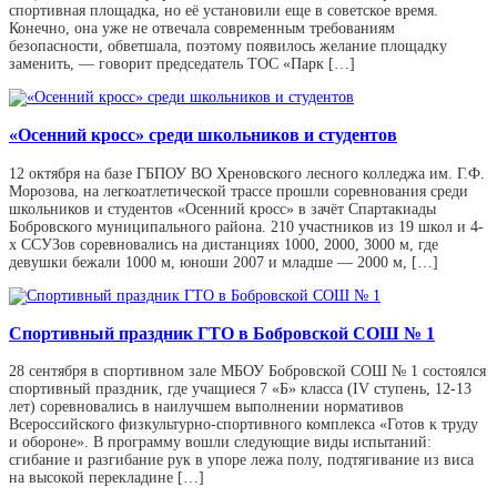
спортивная площадка, но её установили еще в советское время.
Конечно, она уже не отвечала современным требованиям
безопасности, обветшала, поэтому появилось желание площадку
заменить, — говорит председатель ТОС «Парк […]
«Осенний кросс» среди школьников и студентов
12 октября на базе ГБПОУ ВО Хреновского лесного колледжа им. Г.Ф.
Морозова, на легкоатлетической трассе прошли соревнования среди
школьников и студентов «Осенний кросс» в зачёт Спартакиады
Бобровского муниципального района. 210 участников из 19 школ и 4-
х ССУЗов соревновались на дистанциях 1000, 2000, 3000 м, где
девушки бежали 1000 м, юноши 2007 и младше — 2000 м, […]
Спортивный праздник ГТО в Бобровской СОШ № 1
28 сентября в спортивном зале МБОУ Бобровской СОШ № 1 состоялся
спортивный праздник, где учащиеся 7 «Б» класса (IV ступень, 12-13
лет) соревновались в наилучшем выполнении нормативов
Всероссийского физкультурно-спортивного комплекса «Готов к труду
и обороне». В программу вошли следующие виды испытаний:
сгибание и разгибание рук в упоре лежа полу, подтягивание из виса
на высокой перекладине […]