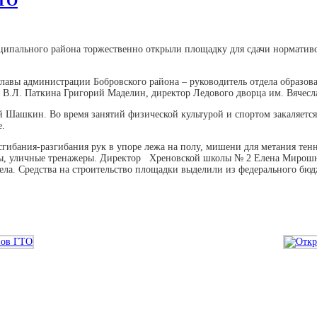
ГТО
ипального района торжественно открыли площадку для сдачи нормативов
главы администрации Бобровского района – руководитель отдела образо
В.Л. Паткина Григорий Маделин, директор Ледового дворца им. Вячесла
 Шашкин. Во время занятий физической культурой и спортом закаляется 
е.
гибания-разгибания рук в упоре лежа на полу, мишени для метания тенн
оды, уличные тренажеры. Директор Хреновской школы № 2 Елена Мирошни
села. Средства на строительство площадки выделили из федерального бюд