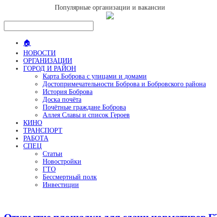
Популярные организации и вакансии
🏠
НОВОСТИ
ОРГАНИЗАЦИИ
ГОРОД И РАЙОН
Карта Боброва с улицами и домами
Достопримечательности Боброва и Бобровского района
История Боброва
Доска почёта
Почётные граждане Боброва
Аллея Славы и список Героев
КИНО
ТРАНСПОРТ
РАБОТА
СПЕЦ
Статьи
Новостройки
ГТО
Бессмертный полк
Инвестиции