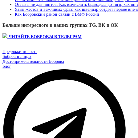
Отзывы не для понтов: Как вычислить бракодела до того, как он
Язык жестов и вежливых фраз: как швейцар создаёт первое впеча
Как Бобровский район связан с ВМФ России
Больше интересного в наших группах TG, ВК и ОК
ЧИТАЙТЕ БОБРОВ24 В ТЕЛЕГРАМ
Предложи новость
Бобров в лицах
Достопримечательности Боброва
Блог