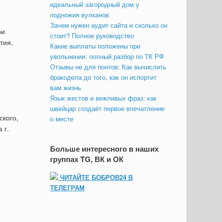
идеальный загородный дом у
подножия вулканов
Зачем нужен аудит сайта и сколько он
ри
стоит? Полное руководство
тия.
Какие выплаты положены при
увольнении: полный разбор по ТК РФ
Отзывы не для понтов: Как вычислить
с
бракодела до того, как он испортит
вам жизнь
Язык жестов и вежливых фраз: как
швейцар создаёт первое впечатление
ского,
о месте
 г.
Больше интересного в наших
группах TG, ВК и ОК
ЧИТАЙТЕ БОБРОВ24 В
ТЕЛЕГРАМ