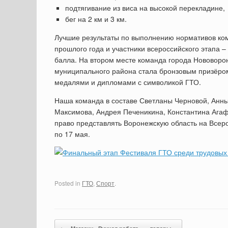
подтягивание из виса на высокой перекладине,
бег на 2 км и 3 км.
Лучшие результаты по выполнению нормативов ком
прошлого года и участники всероссийского этапа 
балла. На втором месте команда города Нововорон
муниципального района стала бронзовым призёром
медалями и дипломами с символикой ГТО.
Наша команда в составе Светланы Черновой, Анн
Максимова, Андрея Печеникина, Константина Ага
право представлять Воронежскую область на Всеро
по 17 мая.
Posted in
ГТО
,
Спорт
.
Post navigation