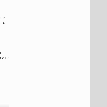
ели
504
а
) с 12