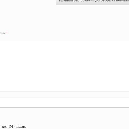
Правила расторжения договора на обучен
чены
*
ние 24 часов.