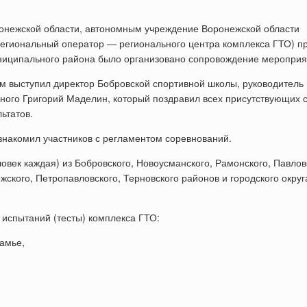
онежской области, автономным учреждение Воронежской области
(региональный оператор — регионального центра комплекса ГТО) п
ниципального района было организовано сопровождение мероприя
м выступил директор Бобровской спортивной школы, руководитель
ного Григорий Маделин, который поздравил всех присутствующих 
ьтатов.
накомил участников с регламентом соревнований.
овек каждая) из Бобровского, Новоусманского, Рамонского, Павлов
ского, Петропавловского, Терновского районов и городского округа
испытаний (тесты) комплекса ГТО:
камье,