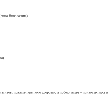
Ирина Николаевна)
на)
ативов, пожелал крепкого здоровья, а победителям – призовых мест в