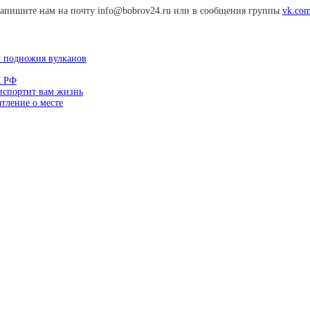
апишите нам на почту info@bobrov24.ru или в сообщения группы
vk.com
у подножия вулканов
К РФ
 испортит вам жизнь
тление о месте