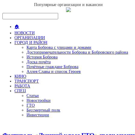
Популярные организации и вакансии
🏠
НОВОСТИ
ОРГАНИЗАЦИИ
ГОРОД И РАЙОН
Карта Боброва с улицами и домами
Достопримечательности Боброва и Бобровского района
История Боброва
Доска почёта
Почётные граждане Боброва
Аллея Славы и список Героев
КИНО
ТРАНСПОРТ
РАБОТА
СПЕЦ
Статьи
Новостройки
ГТО
Бессмертный полк
Инвестиции