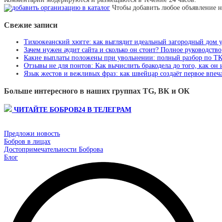
Чтобы добавить любое объявление н
Свежие записи
Тихоокеанский хюгге: как выглядит идеальный загородный дом 
Зачем нужен аудит сайта и сколько он стоит? Полное руководство
Какие выплаты положены при увольнении: полный разбор по Т
Отзывы не для понтов: Как вычислить бракодела до того, как он
Язык жестов и вежливых фраз: как швейцар создаёт первое впеча
Больше интересного в наших группах TG, ВК и ОК
ЧИТАЙТЕ БОБРОВ24 В ТЕЛЕГРАМ
Предложи новость
Бобров в лицах
Достопримечательности Боброва
Блог