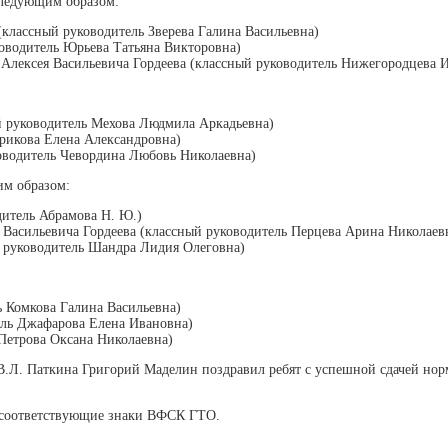
следующим образом:
классный руководитель Зверева Галина Васильевна)
оводитель Юрьева Татьяна Викторовна)
и Алексея Васильевича Гордеева (классный руководитель Нижегородцева 
 руководитель Мехова Людмила Аркадьевна)
рикова Елена Александровна)
оводитель Чевордина Любовь Николаевна)
им образом:
итель Абрамова Н. Ю.)
 Васильевича Гордеева (классный руководитель Перцева Арина Николаев
 руководитель Шандра Лидия Олеговна)
 Комкова Галина Васильевна)
ль Джафарова Елена Ивановна)
Петрова Оксана Николаевна)
.Л. Паткина Григорий Маделин поздравил ребят с успешной сдачей норм
и соответствующие знаки ВФСК ГТО.