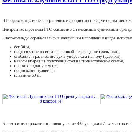
Фестиваль «Лучший класс ГТО» среди учащих
В Бобровском районе завершились мероприятия по сдаче нормативов к
Центром тестирования ГТО совместно с выездными судейскими бригада
Класс-команды соревновались в наилучшем исполнении видов испытани
бег 30 м,
подтягивание из виса на высокой перекладине (мальчики),
сгибание и разгибание рук в упоре лежа на полу (девочки),
наклон вперед из положения стоя на гимнастической скамье,
прыжок в длину с места,
поднимание туловища,
плавание 50 м.
А всего в тестировании приняли участие 425 учащихся 7 –х классов и 