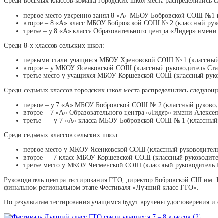
Среди восьмых классов-команд городских школ места распределились 
первое место уверенно занял 8 «А» МБОУ Бобровской СОШ №1 (
второе – 8 «А» класс МБОУ Бобровской СОШ № 2 (классный рук
третье – у 8 «А» класса Образовательного центра «Лидер» имен
Среди 8-х классов сельских школ:
первыми стали учащиеся МБОУ Хреновской СОШ № 1 (классный
второе – у МКОУ Ясенковской СОШ (классный руководитель Ста
третье место у учащихся МБОУ Коршевской СОШ (классный рук
Среди седьмых классов городских школ места распределились следующ
первое – у 7 «А» МБОУ Бобровской СОШ № 2 (классный руковод
второе – 7 «А» Образовательного центра «Лидер» имени Алексея
третье — у 7 «А» класса МБОУ Бобровской СОШ № 1 (классный
Среди седьмых классов сельских школ:
первое место у МКОУ Ясенковской СОШ (классный руководитель
второе — 7 класс МБОУ Коршевской СОШ (классный руководите
третье место у МКОУ Чесменской СОШ (классный руководитель 
Руководитель центра тестирования ГТО, директор Бобровской СШ им. В
финальном региональном этапе Фестиваля «Лучший класс ГТО».
По результатам тестирования учащимся будут вручены удостоверения 