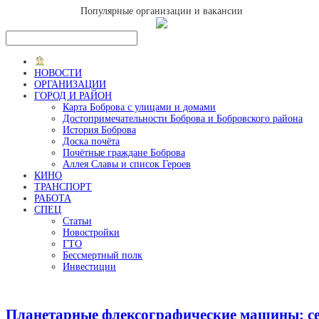
Популярные организации и вакансии
НОВОСТИ
ОРГАНИЗАЦИИ
ГОРОД И РАЙОН
Карта Боброва с улицами и домами
Достопримечательности Боброва и Бобровского района
История Боброва
Доска почёта
Почётные граждане Боброва
Аллея Славы и список Героев
КИНО
ТРАНСПОРТ
РАБОТА
СПЕЦ
Статьи
Новостройки
ГТО
Бессмертный полк
Инвестиции
Планетарные флексографические машины: се