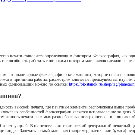
ачество печати становится определяющим фактором. Флексография, как о
 и способность работать с широким спектром материалов сделали её нез
анимают планетарные флексографические машины, которые стали настоя
убимся в принципы работы, рассмотрим ключевые преимущества, изучим 
арных флексомашин можно по ссылке:
https://ok-stanok.ru/shop/tag/planetar
машина?
новидность высокой печати, где печатные элементы расположены выше п
з ключевых особенностей флексографии является использование жидких 
озможность печати на самых разнообразных поверхностях – от тонких пл
конструкцией. В их основе лежит гигантский центральный печатный цил
о цилиндра. Запечатываемый материал (например, пленка или бумага) не