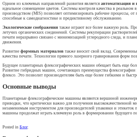
Одним из ключевых направлений развития является
автоматизация и
идеальное совмещение цветов. Системы контроля качества в реальном
производством (MIS) позволяет оптимизировать рабочие процессы, от
способные к самодиагностике и предиктивному обслуживанию.
Экологические соображения
также играют все более важную роль. Пр
летучих органических соединений. Системы рекуперации растворителе
печати неразрывно связано с минимизацией углеродного следа, и план
движения.
Развитие
формных материалов
также вносит свой вклад. Современны
качества печати. Технологии прямого лазерного гравирования форм по
Будущее планетарных флексографических машин обещает быть еще боле
Развитие гибридных машин, сочетающих преимущества флексографии и 
флексо. Это позволит производителям быть еще более гибкими и быстр
Основные выводы
Планетарные флексографические машины являются вершиной инженерно
приводки, что критически важно для получения высококачественной мн
незаменимым инструментом для производителей упаковки и этикеток п
машины продолжат играть ключевую роль в формировании будущего пол
Posted in
Блог
.