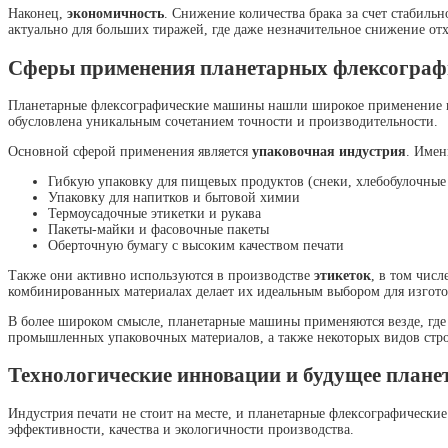
Наконец,
экономичность
. Снижение количества брака за счет стабиль
актуально для больших тиражей, где даже незначительное снижение о
Сферы применения планетарных флексогра
Планетарные флексографические машины нашли широкое применение в 
обусловлена уникальным сочетанием точности и производительности.
Основной сферой применения является
упаковочная индустрия
. Имен
Гибкую упаковку для пищевых продуктов (снеки, хлебобулочные
Упаковку для напитков и бытовой химии
Термоусадочные этикетки и рукава
Пакеты-майки и фасовочные пакеты
Оберточную бумагу с высоким качеством печати
Также они активно используются в производстве
этикеток
, в том чис
комбинированных материалах делает их идеальным выбором для изгото
В более широком смысле, планетарные машины применяются везде, где 
промышленных упаковочных материалов, а также некоторых видов стро
Технологические инновации и будущее план
Индустрия печати не стоит на месте, и планетарные флексографическ
эффективности, качества и экологичности производства.