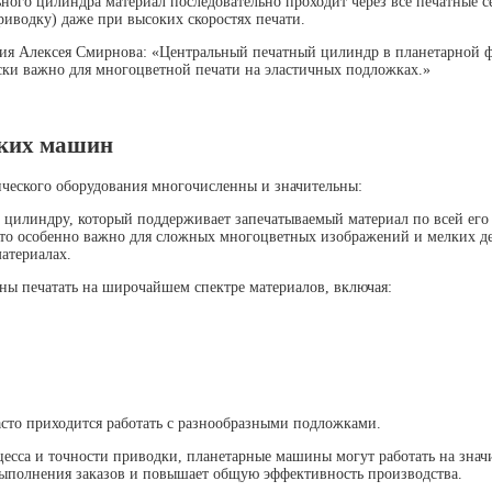
ного цилиндра материал последовательно проходит через все печатные с
иводку) даже при высоких скоростях печати.
я Алексея Смирнова: «Центральный печатный цилиндр в планетарной фле
ски важно для многоцветной печати на эластичных подложках.»
ских машин
еского оборудования многочисленны и значительны:
у цилиндру, который поддерживает запечатываемый материал по всей его
что особенно важно для сложных многоцветных изображений и мелких дет
атериалах.
ны печатать на широчайшем спектре материалов, включая:
асто приходится работать с разнообразными подложками.
оцесса и точности приводки, планетарные машины могут работать на зна
выполнения заказов и повышает общую эффективность производства.