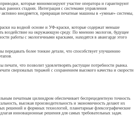
 приводки, которые минимизируют участие оператора и гарантируют
мых ранних стадиях. Интеграция с системами управления
0 активно внедряется, превращая печатные машины в «умные» системы,
раски на водной основе и УФ-краски, которые содержат меньше
ть воздействие на окружающую среду. По мнению экологов, будущее
сти работы с экологичными красками, находятся в авангарде этого
 передавать более тонкие детали, что способствует улучшению
этапов.
 печати, что позволит удовлетворять растущие потребности рынка.
ати сверхмалых тиражей с сохранением высокого качества и скорости
альным печатным цилиндром обеспечивает беспрецедентную точность
альность, высокая производительность и экономичность делают их
чных решений и формных технологий, планетарные флексографические
длагая инновационные решения для самых требовательных задач.