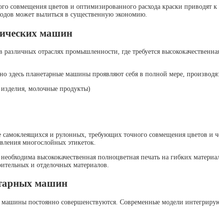
ного совмещения цветов и оптимизированного расхода краски приводят к
тходов может вылиться в существенную экономию.
фических машин
различных отраслях промышленности, где требуется высококачественна
но здесь планетарные машины проявляют себя в полной мере, производя
 изделия, молочные продукты)
ле самоклеящихся и рулонных, требующих точного совмещения цветов и 
вления многослойных этикеток.
необходима высококачественная полноцветная печать на гибких материа
ительных и отделочных материалов.
етарных машин
ие машины постоянно совершенствуются. Современные модели интегриру