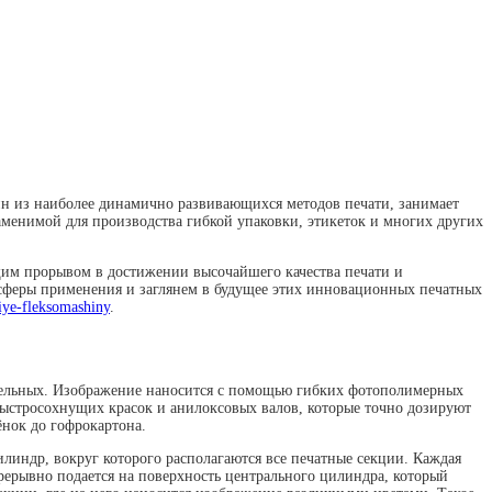
дин из наиболее динамично развивающихся методов печати, занимает
аменимой для производства гибкой упаковки, этикеток и многих других
щим прорывом в достижении высочайшего качества печати и
сферы применения и заглянем в будущее этих инновационных печатных
niye-fleksomashiny
.
робельных. Изображение наносится с помощью гибких фотополимерных
быстросохнущих красок и анилоксовых валов, которые точно дозируют
ёнок до гофрокартона.
индр, вокруг которого располагаются все печатные секции. Каждая
прерывно подается на поверхность центрального цилиндра, который