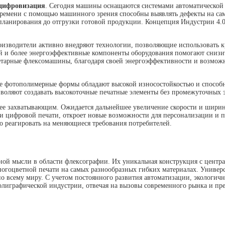
 цифровизация
. Сегодня машины оснащаются системами автоматической
 времени с помощью машинного зрения способны выявлять дефекты на са
 планирования до отгрузки готовой продукции. Концепция Индустрии 4.
оизводители активно внедряют технологии, позволяющие использовать к
й и более энергоэффективные компоненты оборудования помогают снизи
етарные флексомашины, благодаря своей энергоэффективности и возможно
е фотополимерные формы обладают высокой износостойкостью и способны
зволяют создавать высокоточные печатные элементы без промежуточных 
е захватывающим. Ожидается дальнейшее увеличение скорости и ширины
цифровой печати, откроет новые возможности для персонализации и печ
о реагировать на меняющиеся требования потребителей.
й мысли в области флексографии. Их уникальная конструкция с центр
огоцветной печати на самых разнообразных гибких материалах. Универс
о всему миру. С учетом постоянного развития автоматизации, экологи
играфической индустрии, отвечая на вызовы современного рынка и пре