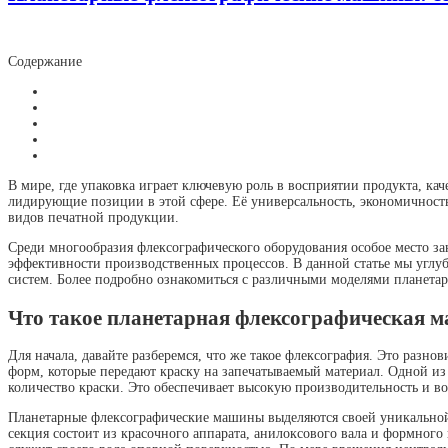
Содержание
В мире, где упаковка играет ключевую роль в восприятии продукта, к
лидирующие позиции в этой сфере. Её универсальность, экономичность
видов печатной продукции.
Среди многообразия флексографического оборудования особое место з
эффективности производственных процессов. В данной статье мы угл
систем. Более подробно ознакомиться с различными моделями планет
Что такое планетарная флексографическая 
Для начала, давайте разберемся, что же такое флексография. Это раз
форм, которые передают краску на запечатываемый материал. Одной и
количество краски. Это обеспечивает высокую производительность и в
Планетарные флексографические машины выделяются своей уникальной 
секция состоит из красочного аппарата, анилоксового вала и формног