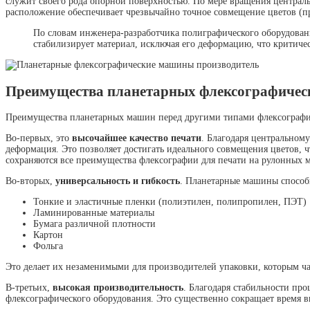
служит своего рода опорной поверхностью. По мере вращения централь
расположение обеспечивает чрезвычайно точное совмещение цветов (пр
По словам инженера-разработчика полиграфического оборудовани
стабилизирует материал, исключая его деформацию, что критиче
Преимущества планетарных флексографиче
Преимущества планетарных машин перед другими типами флексографич
Во-первых, это
высочайшее качество печати
. Благодаря центральном
деформация. Это позволяет достигать идеального совмещения цветов, 
сохраняются все преимущества флексографии для печати на рулонных м
Во-вторых,
универсальность и гибкость
. Планетарные машины способ
Тонкие и эластичные пленки (полиэтилен, полипропилен, ПЭТ)
Ламинированные материалы
Бумага различной плотности
Картон
Фольга
Это делает их незаменимыми для производителей упаковки, которым ч
В-третьих,
высокая производительность
. Благодаря стабильности пр
флексографического оборудования. Это существенно сокращает время 