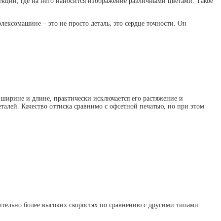
екции, где на него наносится изображение различными цветами. Такое
ксомашине – это не просто деталь, это сердце точности. Он
 ширине и длине, практически исключается его растяжение и
алей. Качество оттиска сравнимо с офсетной печатью, но при этом
чительно более высоких скоростях по сравнению с другими типами