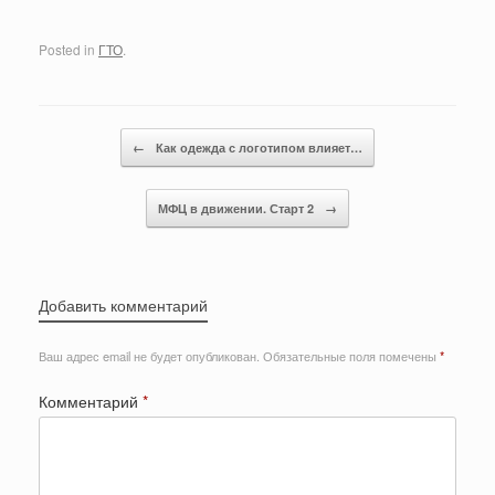
Posted in
ГТО
.
Post navigation
←
Как одежда с логотипом влияет…
МФЦ в движении. Старт 2
→
Добавить комментарий
Ваш адрес email не будет опубликован.
Обязательные поля помечены
*
Комментарий
*