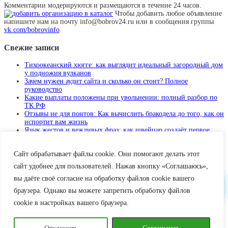
Комментарии модерируются и размещаются в течение 24 часов.
Чтобы добавить любое объявление
напишите нам на почту info@bobrov24.ru или в сообщения группы
vk.com/bobrovinfo
Свежие записи
Тихоокеанский хюгге: как выглядит идеальный загородный дом
у подножия вулканов
Зачем нужен аудит сайта и сколько он стоит? Полное
руководство
Какие выплаты положены при увольнении: полный разбор по
ТК РФ
Отзывы не для понтов: Как вычислить бракодела до того, как он
испортит вам жизнь
Язык жестов и вежливых фраз: как швейцар создаёт первое
впечатление о месте
Сайт обрабатывает файлы cookie. Они помогают делать этот
Больше интересного в наших группах TG, ВК и ОК
сайт удобнее для пользователей. Нажав кнопку «Соглашаюсь»,
ЧИТАЙТЕ БОБРОВ24 В ТЕЛЕГРАМ
вы даёте своё согласие на обработку файлов cookie вашего
браузера. Однако вы можете запретить обработку файлов
Предложи новость
cookie в настройках вашего браузера.
Бобров в лицах
Достопримечательности Боброва
Блог