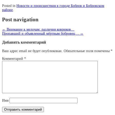
Posted in
Новости и происшествия в городе Бобров и Бобровском
районе
.
Post navigation
←
Внимание к мелочам: различия ковриков…
Пропавший и объявленный мёртвым бобровец…
→
Добавить комментарий
Ваш адрес email не будет опубликован.
Обязательные поля помечены
*
Комментарий
*
Имя