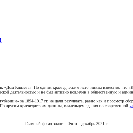
)
 как «Дом Князева». По одним краеведческим источникам известно, что 
еской деятельностью и не был активно вовлечен в общественную и адми
рнии» за 1894-1917 гг. не дали результата, равно как и просмотр сборн
. По другим краеведческим данным, владельцем здания по современной
у
Главный фасад здания. Фото – декабрь 2021 г.