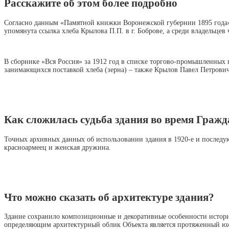
Расскажите об этом более подробно
Согласно данным «Памятной книжки Воронежской губернии 1895 года»,
упомянута ссылка хлеба Крылова П.П. в г. Боброве, а среди владельце
В сборнике «Вся Россия» за 1912 год в списке торгово-промышленных 
занимающихся поставкой хлеба (зерна) – также Крылов Павел Петрович, 
Как сложилась судьба здания во время Граж
Точных архивных данных об использовании здания в 1920-е и последу
красноармеец и женская дружина.
Что можно сказать об архитектуре здания?
Здание сохранило композиционные и декоративные особенности истори
определяющим архитектурный облик Объекта является протяженный юж