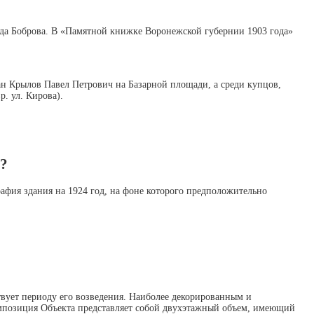
уда Боброва. В «Памятной книжке Воронежской губернии 1903 года»
ан Крылов Павел Петрович на Базарной площади, а среди купцов,
. ул. Кирова).
ы?
афия здания на 1924 год, на фоне которого предположительно
вует периоду его возведения. Наиболее декорированным и
мпозиция Объекта представляет собой двухэтажный объем, имеющий