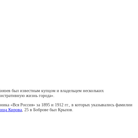
«Князев был известным купцом и владельцем нескольких
нистративную жизнь города».
ика «Вся Россия» за 1895 и 1912 гг., в которых указывались фамилии
лица Кирова
, 25 в Боброве был Крылов.