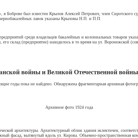
 в Боброве был известен Крылов Алексей Петрович, член Сиротского с
в чернобакалейных лавок указаны Крыловы Н.П. и П.П.
предприятий среди владельцев бакалейных и колониальных товаров указ
его склад (предприятие) находилось в то время на ул. Воронежской (совр
данской войны и Великой Отечественной войн
ющие годы пока не найдено. Обнаружена фрагментарная архивная фотогр
Архивное фото 1924 года
ческой архитектуры. Архитектурный облик здания эклектичен, соответст
ный фасад, вытянутый вдоль ул. Кирова. Объемно-пространственная ко