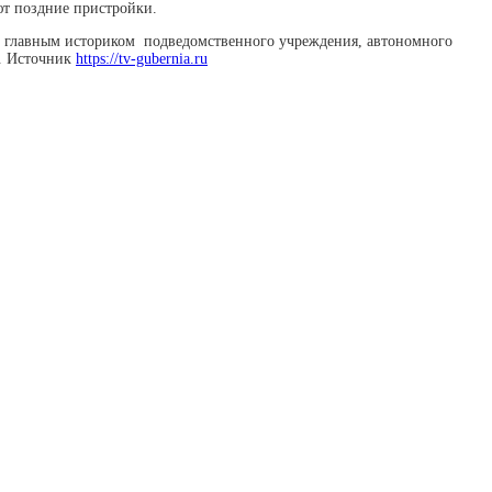
ют поздние пристройки.
 с главным историком подведомственного учреждения, автономного
». Источник
https://tv-gubernia.ru