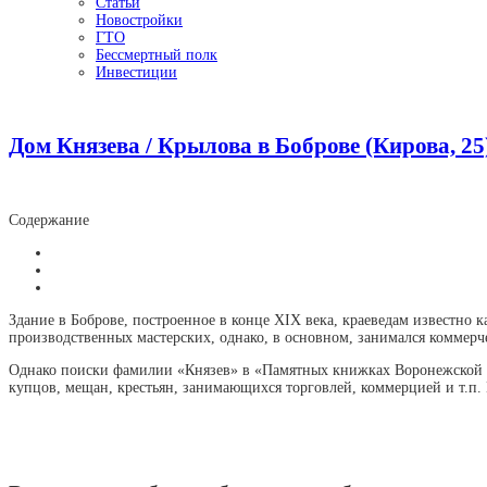
Статьи
Новостройки
ГТО
Бессмертный полк
Инвестиции
Дом Князева / Крылова в Боброве (Кирова, 25
Содержание
Здание в Боброве, построенное в конце ХIХ века, краеведам известно
производственных мастерских, однако, в основном, занимался коммерч
Однако поиски фамилии «Князев» в «Памятных книжках Воронежской губе
купцов, мещан, крестьян, занимающихся торговлей, коммерцией и т.п