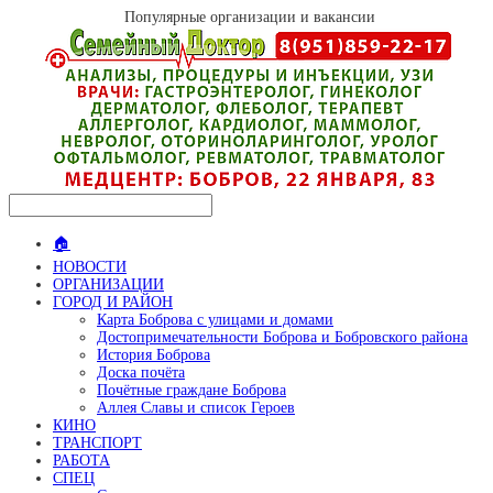
Популярные организации и вакансии
🏠
НОВОСТИ
ОРГАНИЗАЦИИ
ГОРОД И РАЙОН
Карта Боброва с улицами и домами
Достопримечательности Боброва и Бобровского района
История Боброва
Доска почёта
Почётные граждане Боброва
Аллея Славы и список Героев
КИНО
ТРАНСПОРТ
РАБОТА
СПЕЦ