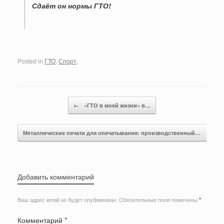
Сдаёт он нормы ГТО!
Posted in
ГТО
,
Спорт
.
Post navigation
←
«ГТО в моей жизни» в…
Металлические печати для опечатывания: производственный…
→
Добавить комментарий
Ваш адрес email не будет опубликован.
Обязательные поля помечены
*
Комментарий
*