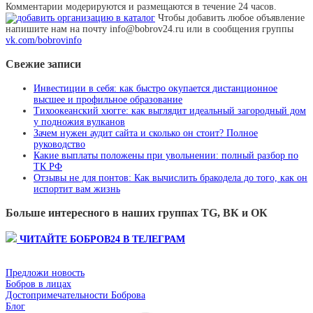
Комментарии модерируются и размещаются в течение 24 часов.
Чтобы добавить любое объявление
напишите нам на почту info@bobrov24.ru или в сообщения группы
vk.com/bobrovinfo
Свежие записи
Инвестиции в себя: как быстро окупается дистанционное
высшее и профильное образование
Тихоокеанский хюгге: как выглядит идеальный загородный дом
у подножия вулканов
Зачем нужен аудит сайта и сколько он стоит? Полное
руководство
Какие выплаты положены при увольнении: полный разбор по
ТК РФ
Отзывы не для понтов: Как вычислить бракодела до того, как он
испортит вам жизнь
Больше интересного в наших группах TG, ВК и ОК
ЧИТАЙТЕ БОБРОВ24 В ТЕЛЕГРАМ
Предложи новость
Бобров в лицах
Достопримечательности Боброва
Блог