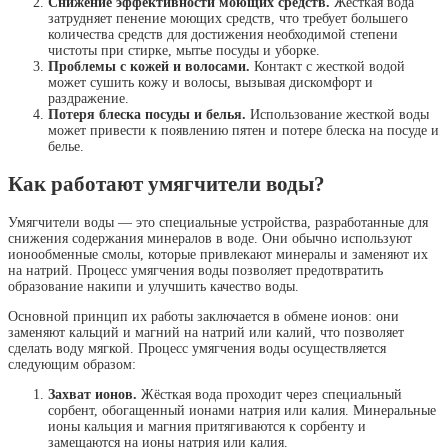
Снижение эффективности моющих средств.
Жесткая вода
затрудняет пенение моющих средств, что требует большего
количества средств для достижения необходимой степени
чистоты при стирке, мытье посуды и уборке.
Проблемы с кожей и волосами.
Контакт с жесткой водой
может сушить кожу и волосы, вызывая дискомфорт и
раздражение.
Потеря блеска посуды и белья.
Использование жесткой воды
может привести к появлению пятен и потере блеска на посуде и
белье.
Как работают умягчители воды?
Умягчители воды — это специальные устройства, разработанные для
снижения содержания минералов в воде. Они обычно используют
ионообменные смолы, которые привлекают минералы и заменяют их
на натрий. Процесс умягчения воды позволяет предотвратить
образование накипи и улучшить качество воды.
Основной принцип их работы заключается в обмене ионов: они
заменяют кальций и магний на натрий или калий, что позволяет
сделать воду мягкой. Процесс умягчения воды осуществляется
следующим образом:
Захват ионов.
Жёсткая вода проходит через специальный
сорбент, обогащенный ионами натрия или калия. Минеральные
ионы кальция и магния притягиваются к сорбенту и
замещаются на ионы натрия или калия.