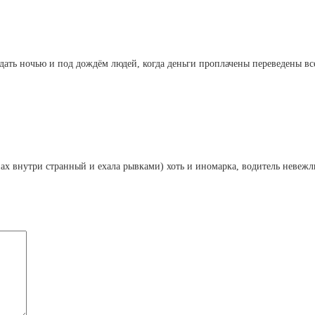
дать ночью и под дождём людей, когда деньги проплачены переведены все
пах внутри странный и ехала рывками) хоть и иномарка, водитель невеж