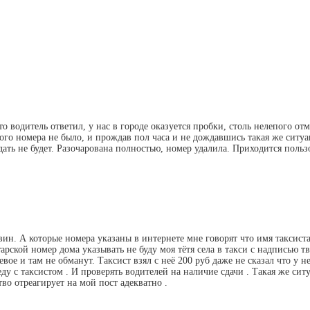
то водитель ответил, у нас в городе оказуется пробки, столь нелепого от
гого номера не было, и прождав пол часа и не дождавшись такая же сит
ать не будет. Разочарована полностью, номер удалила. Приходится пользо
твин. А которые номера указаны в интернете мне говорят что имя таксис
арской номер дома указывать не буду моя тётя села в такси с надписью тв
евое и там не обманут. Таксист взял с неё 200 руб даже не сказал что у
еду с таксистом . И проверять водителей на наличие сдачи . Такая же ситу
тво отреагирует на мой пост адекватно .