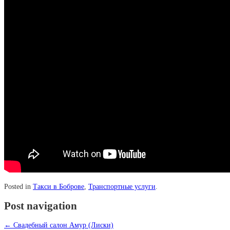
Posted in
Такси в Боброве
,
Транспортные услуги
.
Post navigation
←
Свадебный салон Амур (Лиски)