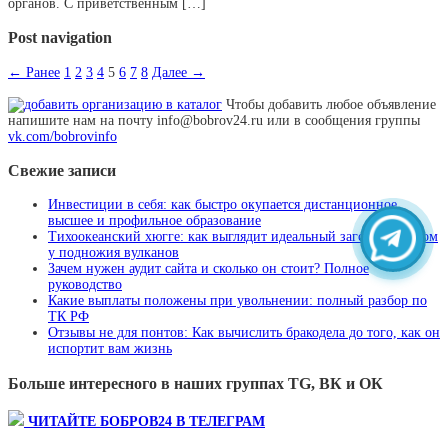
органов. С приветственным […]
Post navigation
← Ранее
1
2
3
4
5
6
7
8
Далее →
Чтобы добавить любое объявление
напишите нам на почту info@bobrov24.ru или в сообщения группы
vk.com/bobrovinfo
Свежие записи
Инвестиции в себя: как быстро окупается дистанционное
высшее и профильное образование
Тихоокеанский хюгге: как выглядит идеальный загородный дом
у подножия вулканов
Зачем нужен аудит сайта и сколько он стоит? Полное
руководство
Какие выплаты положены при увольнении: полный разбор по
ТК РФ
Отзывы не для понтов: Как вычислить бракодела до того, как он
испортит вам жизнь
Больше интересного в наших группах TG, ВК и ОК
ЧИТАЙТЕ БОБРОВ24 В ТЕЛЕГРАМ