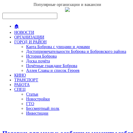
Популярные организации и вакансии
🏠
НОВОСТИ
ОРГАНИЗАЦИИ
ГОРОД И РАЙОН
Карта Боброва с улицами и домами
Достопримечательности Боброва и Бобровского района
История Боброва
Доска почёта
Почётные граждане Боброва
Аллея Славы и список Героев
КИНО
ТРАНСПОРТ
РАБОТА
СПЕЦ
Статьи
Новостройки
ГТО
Бессмертный полк
Инвестиции