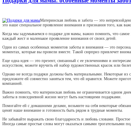
Подарки для мамы: особенные моменты забо
Материнская любовь и забота — это непревзойден
это наше специальное проявление внимания и признания того, как ва
Когда мы задумываемся о подарке для мамы, важно помнить, что самое 
каждый жест и маленькое проявление внимания от своих детей.
Один из самых особенных моментов заботы и внимания — это персона
моментах, которые вы провели вместе. Такой сюрприз привлечет внима
Еще одна идея — это презент, связанный с ее увлечениями и интересам
искусством, можете вручить ей набор художественных красок или билет
Однако не всегда подарки должны быть материальными. Некоторые из с
предложите ей совместно заняться тем, что ей нравится. Можете приго
компанией.
Важно помнить, что материнская любовь не ограничивается одним дне
заботы в повседневной жизни могут быть настоящими подарками.
Помогайте ей с домашними делами, возьмите на себя некоторые обязанн
ценят наше внимание и готовность быть рядом в трудные моменты.
Не забывайте выражать свою благодарность и любовь словами. Простое 
Иногда самые простые слова могут оказаться самыми трогательными по