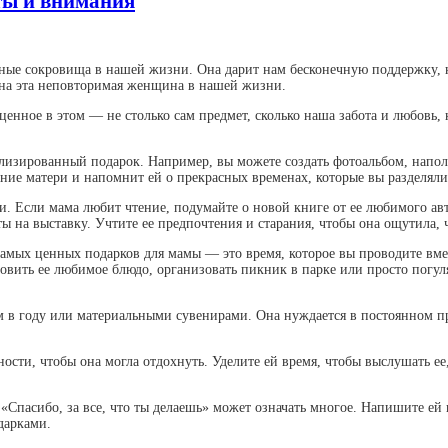
ты и внимания
ные сокровища в нашей жизни. Она дарит нам бесконечную поддержку, н
жна эта неповторимая женщина в нашей жизни.
ценное в этом — не столько сам предмет, сколько наша забота и любовь,
лизированный подарок. Например, вы можете создать фотоальбом, нап
ние матери и напомнит ей о прекрасных временах, которые вы разделяли
и. Если мама любит чтение, подумайте о новой книге от ее любимого ав
ы на выставку. Учтите ее предпочтения и старания, чтобы она ощутила, 
амых ценных подарков для мамы — это время, которое вы проводите вме
товить ее любимое блюдо, организовать пикник в парке или просто погул
м в году или материальными сувенирами. Она нуждается в постоянном 
ости, чтобы она могла отдохнуть. Уделите ей время, чтобы выслушать ее,
«Спасибо, за все, что ты делаешь» может означать многое. Напишите ей
дарками.