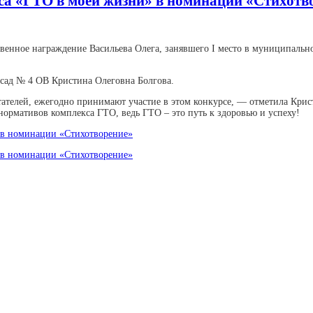
са «ГТО в моей жизни» в номинации «Стихотв
ественное награждение Васильева Олега, занявшего I место в муниципаль
сад № 4 ОВ Кристина Олеговна Болгова.
ателей, ежегодно принимают участие в этом конкурсе, — отметила Крист
нормативов комплекса ГТО, ведь ГТО – это путь к здоровью и успеху!