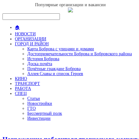
Популярные организации и вакансии
🏠
НОВОСТИ
ОРГАНИЗАЦИИ
ГОРОД И РАЙОН
Карта Боброва с улицами и домами
Достопримечательности Боброва и Бобровского района
История Боброва
Доска почёта
Почётные граждане Боброва
Аллея Славы и список Героев
КИНО
ТРАНСПОРТ
РАБОТА
СПЕЦ
Статьи
Новостройки
ГТО
Бессмертный полк
Инвестиции