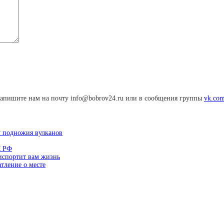
апишите нам на почту info@bobrov24.ru или в сообщения группы
vk.com
у подножия вулканов
К РФ
 испортит вам жизнь
тление о месте