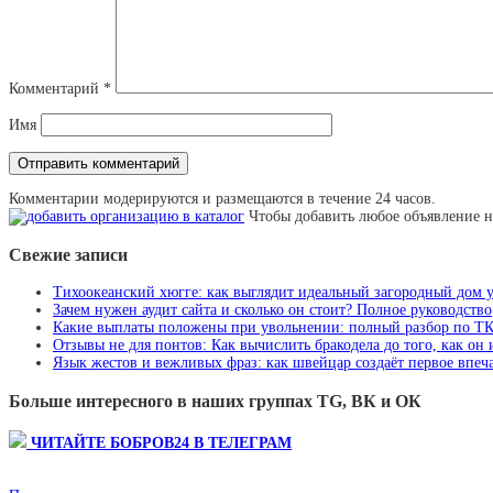
Комментарий
*
Имя
Комментарии модерируются и размещаются в течение 24 часов.
Чтобы добавить любое объявление н
Свежие записи
Тихоокеанский хюгге: как выглядит идеальный загородный дом 
Зачем нужен аудит сайта и сколько он стоит? Полное руководство
Какие выплаты положены при увольнении: полный разбор по Т
Отзывы не для понтов: Как вычислить бракодела до того, как он
Язык жестов и вежливых фраз: как швейцар создаёт первое впеча
Больше интересного в наших группах TG, ВК и ОК
ЧИТАЙТЕ БОБРОВ24 В ТЕЛЕГРАМ