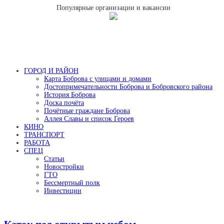
Популярные организации и вакансии
ГОРОД И РАЙОН
Карта Боброва с улицами и домами
Достопримечательности Боброва и Бобровского района
История Боброва
Доска почёта
Почётные граждане Боброва
Аллея Славы и список Героев
КИНО
ТРАНСПОРТ
РАБОТА
СПЕЦ
Статьи
Новостройки
ГТО
Бессмертный полк
Инвестиции