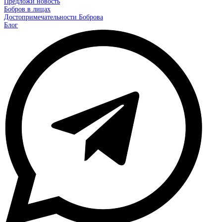
Предложи новость
Бобров в лицах
Достопримечательности Боброва
Блог