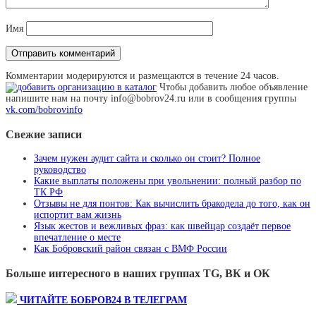
Имя
Комментарии модерируются и размещаются в течение 24 часов.
Чтобы добавить любое объявление
напишите нам на почту info@bobrov24.ru или в сообщения группы
vk.com/bobrovinfo
Свежие записи
Зачем нужен аудит сайта и сколько он стоит? Полное
руководство
Какие выплаты положены при увольнении: полный разбор по
ТК РФ
Отзывы не для понтов: Как вычислить бракодела до того, как он
испортит вам жизнь
Язык жестов и вежливых фраз: как швейцар создаёт первое
впечатление о месте
Как Бобровский район связан с ВМФ России
Больше интересного в наших группах TG, ВК и ОК
ЧИТАЙТЕ БОБРОВ24 В ТЕЛЕГРАМ