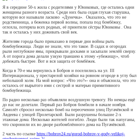
Я в середине 50-х жила с родителями у Юниковых, где остались одни
женщины разного возраста. Среди них была седая глухая старушка,
которую все называли ласково «Дунечка». Оказалось, что это не
родственница, а беженка первой волны, попала под бомбёжку,
оглохла, потеряла всех родных, её приютили сёстры Юниковы . Она
так и осталась у них доживать свой век.
Жителям города было приказано в первые дни войны рыть
бомбоубежища. Люди не знали, что это такое. В садах и огородах
рыли неглубокие ямы, прикрывали досками и засыпали землёй сверху.
А от порога дома делали узкую траншею к этому «убежищу», чтоб
добежать быстрее. Вот и вся защита от бомбёжек.
Когда в 70-е мы вернулись в Бобров и поселились на ул. III
Интернационала, у престарелой хозяйки на ровном огороде в углу был
небольшой холм. На мой вопрос: «Что это?»- она и объяснила, что это
осталось от вырытого ими с сестрой и матерью примитивного
бомбоубежища.
По радио несколько раз объявляли воздушную тревогу. Но немцы ещё
до нас не долетали. Первый раз Бобров бомбили в начале ноября.
Самолёт сбросил несколько бомб на пересечении улиц Пугачёвской и
Авдеева с улицей Пролетарской. Были разрушены большие 2-х
этажные дома. Несколько жителей погибло. Люди были так напуганы,
что схоронили их во дворе разбомблённого дома на Пугачёвской.
2 часть по ссылке
https://bobrov24.ru/gorod-bobrov-v-gody-velikoj-
otechestvennoj-vojny-2/