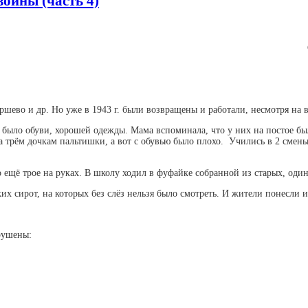
войны (часть 4)
ево и др. Но уже в 1943 г. были возвращены и работали, несмотря на в
е было обуви, хорошей одежды. Мама вспоминала, что у них на постое бы
 трём дочкам пальтишки, а вот с обувью было плохо. Учились в 2 смены
го ещё трое на руках. В школу ходил в фуфайке собранной из старых, оди
х сирот, на которых без слёз нельзя было смотреть. И жители понесли им
рушены: