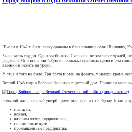
Город Бобров в годы Великой Отечественной 
Школы в 1942 г. были эвакуированы в близлежащие сёла: Шишовку, Корш
Было очень трудно. Один учебник на 7 человек, не хватало тетрадей, н
родители. Они оставили бабушке несколько суконных одеял и она сшила
валенки и бежать на уроки.
У отца и того не было. Три брата и отец на фронте, у матери кроме не
Весной 1943 года в Боброве был открыт детский дом. Привезли маленьки
Большой материальный ущерб причинили фашисты Боброву. Были раз
пакгаузы,
вокзал,
казармы железнодорожников,
станционные пути,
промышленные предприятия,