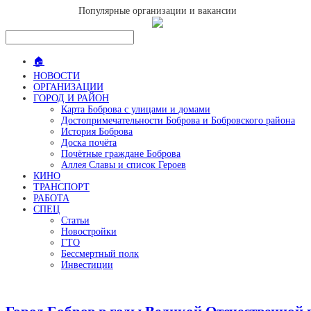
Популярные организации и вакансии
🏠
НОВОСТИ
ОРГАНИЗАЦИИ
ГОРОД И РАЙОН
Карта Боброва с улицами и домами
Достопримечательности Боброва и Бобровского района
История Боброва
Доска почёта
Почётные граждане Боброва
Аллея Славы и список Героев
КИНО
ТРАНСПОРТ
РАБОТА
СПЕЦ
Статьи
Новостройки
ГТО
Бессмертный полк
Инвестиции