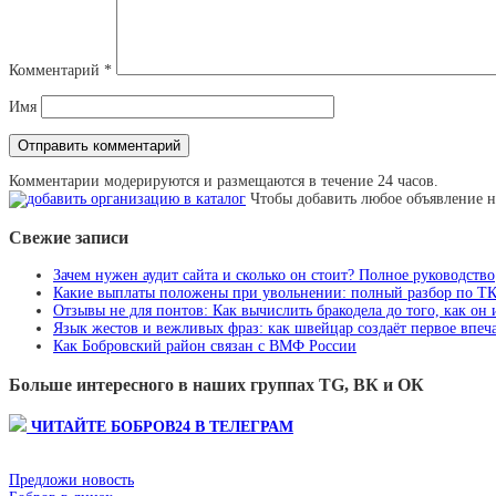
Комментарий
*
Имя
Комментарии модерируются и размещаются в течение 24 часов.
Чтобы добавить любое объявление н
Свежие записи
Зачем нужен аудит сайта и сколько он стоит? Полное руководство
Какие выплаты положены при увольнении: полный разбор по Т
Отзывы не для понтов: Как вычислить бракодела до того, как он
Язык жестов и вежливых фраз: как швейцар создаёт первое впеча
Как Бобровский район связан с ВМФ России
Больше интересного в наших группах TG, ВК и ОК
ЧИТАЙТЕ БОБРОВ24 В ТЕЛЕГРАМ
Предложи новость