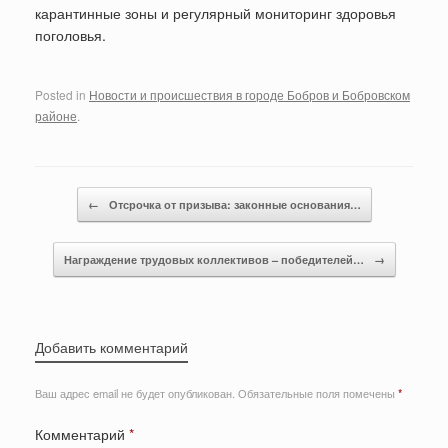
карантинные зоны и регулярный мониторинг здоровья
поголовья.
Posted in
Новости и происшествия в городе Бобров и Бобровском
районе
.
Post navigation
←
Отсрочка от призыва: законные основания…
Награждение трудовых коллективов – победителей…
→
Добавить комментарий
Ваш адрес email не будет опубликован.
Обязательные поля помечены
*
Комментарий
*