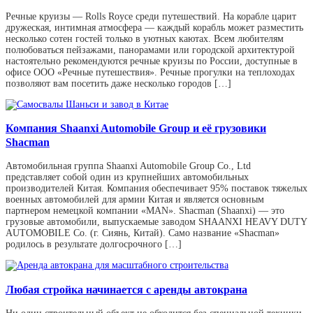
Речные круизы — Rolls Royce среди путешествий. На корабле царит
дружеская, интимная атмосфера — каждый корабль может разместить
несколько сотен гостей только в уютных каютах. Всем любителям
полюбоваться пейзажами, панорамами или городской архитектурой
настоятельно рекомендуются речные круизы по России, доступные в
офисе ООО «Речные путешествия». Речные прогулки на теплоходах
позволяют вам посетить даже несколько городов […]
Компания Shaanxi Automobile Group и её грузовики
Shacman
Автомобильная группа Shaanxi Automobile Group Co., Ltd
представляет собой один из крупнейших автомобильных
производителей Китая. Компания обеспечивает 95% поставок тяжелых
военных автомобилей для армии Китая и является основным
партнером немецкой компании «MAN». Shacman (Shaanxi) — это
грузовые автомобили, выпускаемые заводом SHAANXI HEAVY DUTY
AUTOMOBILE Co. (г. Сиянь, Китай). Само название «Shacman»
родилось в результате долгосрочного […]
Любая стройка начинается с аренды автокрана