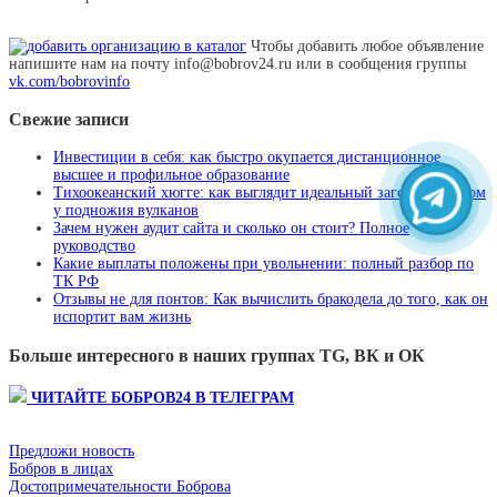
Чтобы добавить любое объявление
напишите нам на почту info@bobrov24.ru или в сообщения группы
vk.com/bobrovinfo
Свежие записи
Инвестиции в себя: как быстро окупается дистанционное
высшее и профильное образование
Тихоокеанский хюгге: как выглядит идеальный загородный дом
у подножия вулканов
Зачем нужен аудит сайта и сколько он стоит? Полное
руководство
Какие выплаты положены при увольнении: полный разбор по
ТК РФ
Отзывы не для понтов: Как вычислить бракодела до того, как он
испортит вам жизнь
Больше интересного в наших группах TG, ВК и ОК
ЧИТАЙТЕ БОБРОВ24 В ТЕЛЕГРАМ
Предложи новость
Бобров в лицах
Достопримечательности Боброва