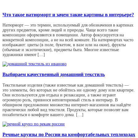
Что такое натюрморт и зачем такие картины в интерьере?
Натюрморт — это термин, используемый для обозначения в картинах
других предметов, кроме людей и природы. Чаще всего такие
композиции оформляются в помещении. Автор фокусируется на
конкретной композиции, а не на всей комнате. На натюрмортах часто
изображают: цветы (в поле, букетом, в вазе или на окне), фрукты
(обычные и экзотические), предметы быта. Многие известные
художники имеют […]
Выбираем качественный домашний текстиль
Текстильные изделия (также известные как домашний текстиль) —
это элементы, без которых не обойтись ни одному дому или квартире.
Они используются для отдыха и релаксации, а также играют
огромную роль, привнося неповторимый стиль в интерьер. В
обширном предложении множества интернет-магазинов вы найдёте
практически любой вид текстиля. Продукты, которые позволят вам
позаботиться о комфорте вашего дома. […]
Речные круизы по России на комфортабельных теплоходах