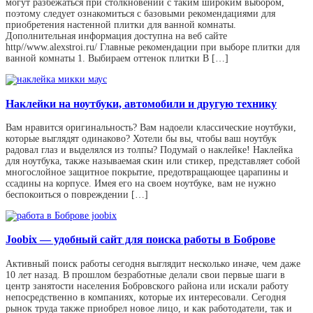
могут разбежаться при столкновении с таким широким выбором,
поэтому следует ознакомиться с базовыми рекомендациями для
приобретения настенной плитки для ванной комнаты.
Дополнительная информация доступна на веб сайте
http//www.alexstroi.ru/ Главные рекомендации при выборе плитки для
ванной комнаты 1. Выбираем оттенок плитки В […]
Наклейки на ноутбуки, автомобили и другую технику
Вам нравится оригинальность? Вам надоели классические ноутбуки,
которые выглядят одинаково? Хотели бы вы, чтобы ваш ноутбук
радовал глаз и выделялся из толпы? Подумай о наклейке! Наклейка
для ноутбука, также называемая скин или стикер, представляет собой
многослойное защитное покрытие, предотвращающее царапины и
ссадины на корпусе. Имея его на своем ноутбуке, вам не нужно
беспокоиться о повреждении […]
Joobix — удобный сайт для поиска работы в Боброве
Активный поиск работы сегодня выглядит несколько иначе, чем даже
10 лет назад. В прошлом безработные делали свои первые шаги в
центр занятости населения Бобровского района или искали работу
непосредственно в компаниях, которые их интересовали. Сегодня
рынок труда также приобрел новое лицо, и как работодатели, так и