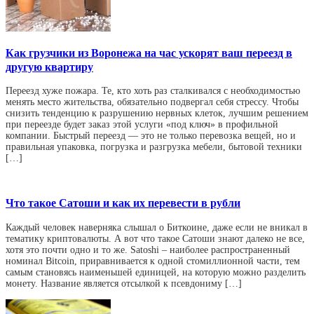
Как грузчики из Воронежа на час ускорят ваш переезд в
другую квартиру
Переезд хуже пожара. Те, кто хоть раз сталкивался с необходимостью
менять место жительства, обязательно подвергал себя стрессу. Чтобы
снизить тенденцию к разрушению нервных клеток, лучшим решением
при переезде будет заказ этой услуги «под ключ» в профильной
компании. Быстрый переезд — это не только перевозка вещей, но и
правильная упаковка, погрузка и разгрузка мебели, бытовой техники
[…]
Что такое Сатоши и как их перевести в рубли
Каждый человек наверняка слышал о Биткоине, даже если не вникал в
тематику криптовалюты. А вот что такое Сатоши знают далеко не все,
хотя это почти одно и то же. Satoshi – наиболее распространенный
номинал Bitcoin, приравнивается к одной стомиллионной части, тем
самым становясь наименьшей единицей, на которую можно разделить
монету. Название является отсылкой к псевдониму […]