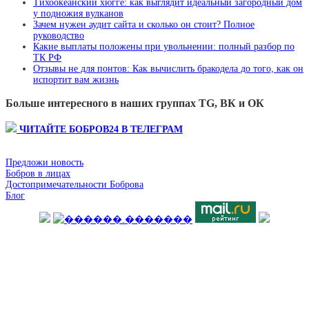
Тихоокеанский хюгге: как выглядит идеальный загородный дом
у подножия вулканов
Зачем нужен аудит сайта и сколько он стоит? Полное
руководство
Какие выплаты положены при увольнении: полный разбор по
ТК РФ
Отзывы не для понтов: Как вычислить бракодела до того, как он
испортит вам жизнь
Больше интересного в наших группах TG, ВК и ОК
ЧИТАЙТЕ БОБРОВ24 В ТЕЛЕГРАМ
Предложи новость
Бобров в лицах
Достопримечательности Боброва
Блог