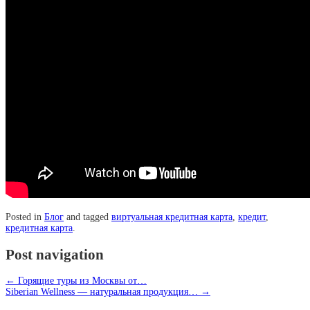
Posted in
Блог
and tagged
виртуальная кредитная карта
,
кредит
,
кредитная карта
.
Post navigation
←
Горящие туры из Москвы от…
Siberian Wellness — натуральная продукция…
→