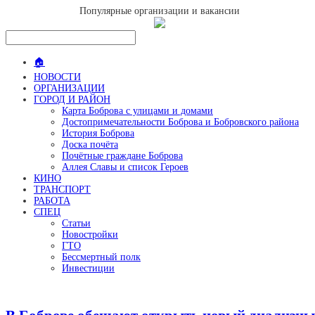
Популярные организации и вакансии
🏠
НОВОСТИ
ОРГАНИЗАЦИИ
ГОРОД И РАЙОН
Карта Боброва с улицами и домами
Достопримечательности Боброва и Бобровского района
История Боброва
Доска почёта
Почётные граждане Боброва
Аллея Славы и список Героев
КИНО
ТРАНСПОРТ
РАБОТА
СПЕЦ
Статьи
Новостройки
ГТО
Бессмертный полк
Инвестиции