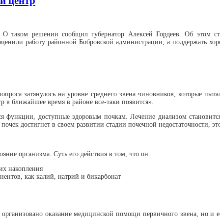
й центр
 О таком решении сообщил губернатор Алексей Гордеев. Об этом с
оценили работу районной Бобровской администрации, а поддержать хо
опроса затянулось на уровне среднего звена чиновников, которые пыта
тр в ближайшее время в районе все-таки появится».
ся функции, доступные здоровым почкам. Лечение диализом становится
 почек достигнет в своем развитии стадии почечной недостаточности, эт
яние организма. Суть его действия в том, что он:
 их накопления
ентов, как калий, натрий и бикарбонат
то организовано оказание медицинской помощи первичного звена, но и 