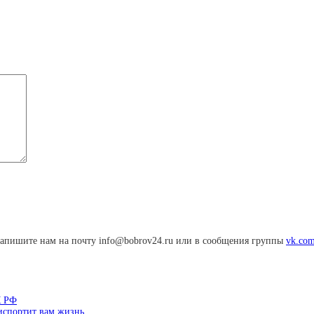
апишите нам на почту info@bobrov24.ru или в сообщения группы
vk.com
К РФ
 испортит вам жизнь