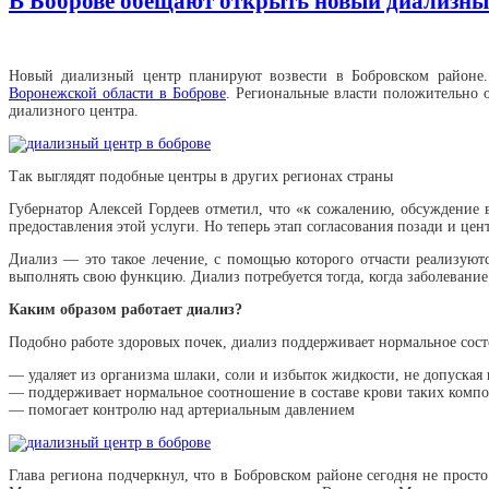
В Боброве обещают открыть новый диализны
Новый диализный центр планируют возвести в Бобровском районе.
Воронежской области в Боброве
. Региональные власти положительно 
диализного центра.
Так выглядят подобные центры в других регионах страны
Губернатор Алексей Гордеев отметил, что «к сожалению, обсуждение в
предоставления этой услуги. Но теперь этап согласования позади и цен
Диализ — это такое лечение, с помощью которого отчасти реализуют
выполнять свою функцию. Диализ потребуется тогда, когда заболевание
Каким образом работает диализ?
Подобно работе здоровых почек, диализ поддерживает нормальное состо
— удаляет из организма шлаки, соли и избыток жидкости, не допуская
— поддерживает нормальное соотношение в составе крови таких компон
— помогает контролю над артериальным давлением
Глава региона подчеркнул, что в Бобровском районе сегодня не прос