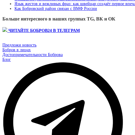
Язык жестов и вежливых фраз: как швейцар создаёт первое впеча
Как Бобровский район связан с ВМФ России
Больше интересного в наших группах TG, ВК и ОК
ЧИТАЙТЕ БОБРОВ24 В ТЕЛЕГРАМ
Предложи новость
Бобров в лицах
Достопримечательности Боброва
Блог