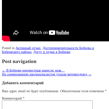
Posted in
Активный отдых
,
Достопримечательности Боброва и
Бобровского района
,
Досуг и отдых в Боброве
.
Post navigation
←
В Боброве неизвестные нанесли знак…
На соревнованиях квадроциклистов угнали мотовездеход
→
Добавить комментарий
Ваш адрес email не будет опубликован.
Обязательные поля помечены
*
Комментарий
*