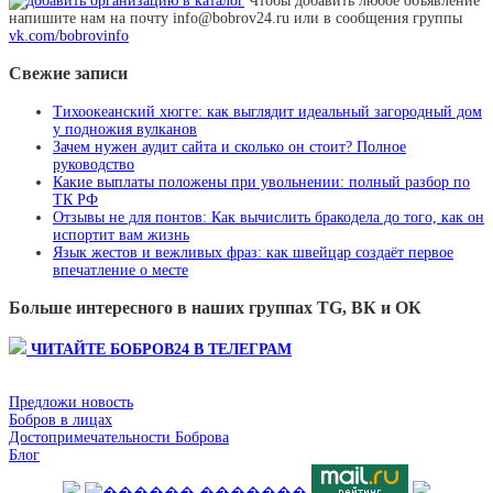
Чтобы добавить любое объявление
напишите нам на почту info@bobrov24.ru или в сообщения группы
vk.com/bobrovinfo
Свежие записи
Тихоокеанский хюгге: как выглядит идеальный загородный дом
у подножия вулканов
Зачем нужен аудит сайта и сколько он стоит? Полное
руководство
Какие выплаты положены при увольнении: полный разбор по
ТК РФ
Отзывы не для понтов: Как вычислить бракодела до того, как он
испортит вам жизнь
Язык жестов и вежливых фраз: как швейцар создаёт первое
впечатление о месте
Больше интересного в наших группах TG, ВК и ОК
ЧИТАЙТЕ БОБРОВ24 В ТЕЛЕГРАМ
Предложи новость
Бобров в лицах
Достопримечательности Боброва
Блог