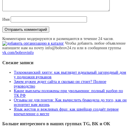
Имя
Комментарии модерируются и размещаются в течение 24 часов.
Чтобы добавить любое объявление
напишите нам на почту info@bobrov24.ru или в сообщения группы
vk.com/bobrovinfo
Свежие записи
Тихоокеанский хюгге: как выглядит идеальный загородный дом
у подножия вулканов
Зачем нужен аудит сайта и сколько он стоит? Полное
руководство
Какие выплаты положены при увольнении: полный разбор по
ТК РФ
Отзывы не для понтов: Как вычислить бракодела до того, как он
испортит вам жизнь
Язык жестов и вежливых фраз: как швейцар создаёт первое
впечатление о месте
Больше интересного в наших группах TG, ВК и ОК