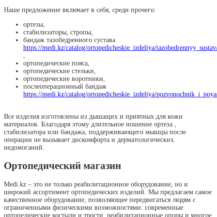
Наше предложение включает в себя, среди прочего:
ортезы,
стабилизаторы, стропы,
бандаж тазобедренного сустава
https://medi.kz/catalog/ortopedicheskie_izdeliya/tazobedrennyy_sustav
,
ортопедические пояса,
ортопедические стельки,
ортопедические воротники,
послеоперационный бандаж
https://medi.kz/catalog/ortopedicheskie_izdeliya/pozvonochnik_i_poya
.
Все изделия изготовлены из дышащих и приятных для кожи
материалов. Благодаря этому длительное ношение ортеза ,
стабилизатора или бандажа, поддерживающего мышцы после
операции не вызывает дискомфорта и дерматологических
недомоганий.
Ортопедический магазин
Medi.kz – это не только реабилитационное оборудование, но и
широкий ассортимент ортопедических изделий. Мы предлагаем самое
качественное оборудование, позволяющее передвигаться людям с
ограниченными физическими возможностями: современные
ортопедические костыли и трости, реабилитационные опоры и многое