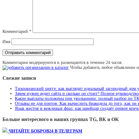
Комментарий
*
Имя
Комментарии модерируются и размещаются в течение 24 часов.
Чтобы добавить любое объявление н
Свежие записи
Тихоокеанский хюгге: как выглядит идеальный загородный дом 
Зачем нужен аудит сайта и сколько он стоит? Полное руководство
Какие выплаты положены при увольнении: полный разбор по Т
Отзывы не для понтов: Как вычислить бракодела до того, как он
Язык жестов и вежливых фраз: как швейцар создаёт первое впеча
Больше интересного в наших группах TG, ВК и ОК
ЧИТАЙТЕ БОБРОВ24 В ТЕЛЕГРАМ