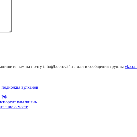
апишите нам на почту info@bobrov24.ru или в сообщения группы
vk.com
у подножия вулканов
К РФ
 испортит вам жизнь
тление о месте