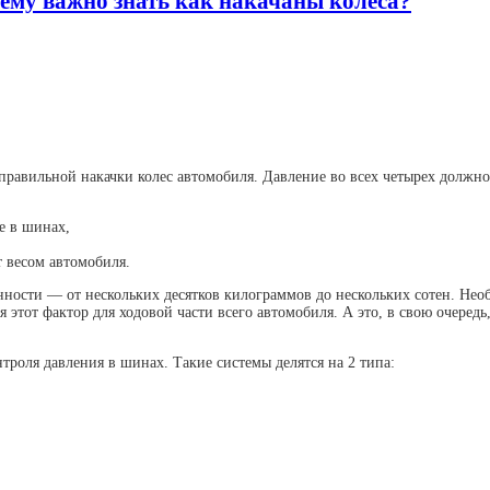
ему важно знать как накачаны колёса?
правильной накачки колес автомобиля. Давление во всех четырех должно
е в шинах,
т весом автомобиля.
нности — от нескольких десятков килограммов до нескольких сотен. Нео
 этот фактор для ходовой части всего автомобиля. А это, в свою очередь
роля давления в шинах. Такие системы делятся на 2 типа: