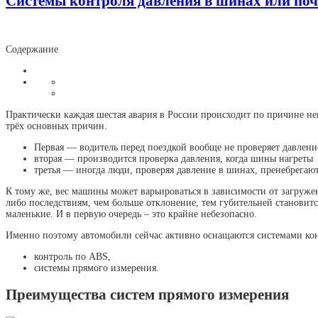
Системы контроля давления в шинах или поч
Содержание
Практически каждая шестая авария в России происходит по причине не
трёх основных причин.
Первая — водитель перед поездкой вообще не проверяет давлени
вторая — производится проверка давления, когда шины нагреты
третья — иногда люди, проверяя давление в шинах, пренебрегаю
К тому же, вес машины может варьироваться в зависимости от загруже
либо последствиям, чем больше отклонение, тем губительней становится
маленькие. И в первую очередь – это крайне небезопасно.
Именно поэтому автомобили сейчас активно оснащаются системами конт
контроль по ABS,
системы прямого измерения.
Преимущества систем прямого измерения