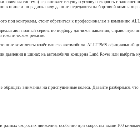
ировочная система) сравнивает текущую угловую скорость с заполненно
но в шине и по радиоканалу данные передаются на бортовой компьютер 
рого под контролем, стоит обратиться к профессионалам в компанию AL
редлагают полный сервис по подбору датчиков давления, справочную инф
 автоматическом режиме.
 сезонные комплекты колёс вашего автомобиля. ALLTPMS официальный дил
чик давления в шинах на автомобили концерна Land Rover или выбрать 
е обращать внимания на приспущенные колёса. Давайте разберёмся, что
и разных скоростях движения, особенно при скоростях выше 100 километ