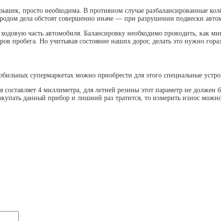
крышек, просто необходима. В противном случае разбалансированные колё
городом дела обстоят совершенно иначе — при разрушении подвески автом
ходовую часть автомобиля. Балансировку необходимо проводить, как мин
ов пробега. Но учитывая состояние наших дорог, делать это нужно гора
бильных супермаркетах можно приобрести для этого специальные устройс
я составляет 4 миллиметра, для летней резины этот параметр не должен
 покупать данный прибор и лишний раз тратится, то измерить износ мож