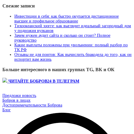
Свежие записи
Инвестиции в себя: как быстро окупается дистанционное
высшее и профильное образование
Тихоокеанский хюгге: как выглядит идеальный загородный дом
у подножия вулканов
Зачем нужен аудит сайта и сколько он стоит? Полное
руководство
Какие выплаты положены при увольнении: полный разбор по
ТК РФ
Отзывы не для понтов: Как вычислить бракодела до того, как он
испортит вам жизнь
Больше интересного в наших группах TG, ВК и ОК
ЧИТАЙТЕ БОБРОВ24 В ТЕЛЕГРАМ
Предложи новость
Бобров в лицах
Достопримечательности Боброва
Блог