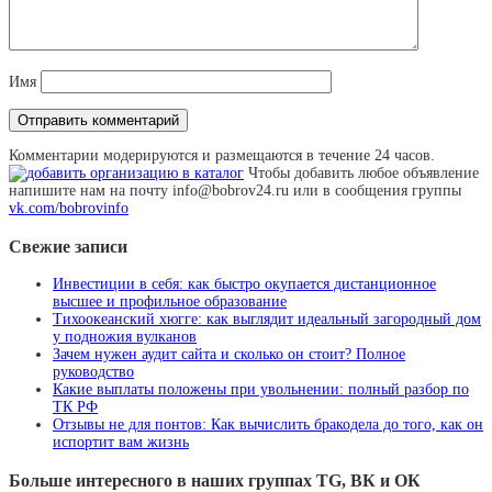
Имя
Комментарии модерируются и размещаются в течение 24 часов.
Чтобы добавить любое объявление
напишите нам на почту info@bobrov24.ru или в сообщения группы
vk.com/bobrovinfo
Свежие записи
Инвестиции в себя: как быстро окупается дистанционное
высшее и профильное образование
Тихоокеанский хюгге: как выглядит идеальный загородный дом
у подножия вулканов
Зачем нужен аудит сайта и сколько он стоит? Полное
руководство
Какие выплаты положены при увольнении: полный разбор по
ТК РФ
Отзывы не для понтов: Как вычислить бракодела до того, как он
испортит вам жизнь
Больше интересного в наших группах TG, ВК и ОК