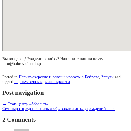
Вы владелец? Увидели ошибку? Напишите нам на почту
info@bobrov24.runbsp;
Posted in
Парикмахерские и салоны красоты в Боброве
,
Услуги
and
tagged
парикмахерская
,
салон красоты
.
Post navigation
←
Сток-центр «Абсолют»
Семинар с представителями образовательных учреждений…
→
2 Comments