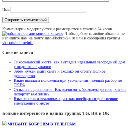
Имя
Комментарии модерируются и размещаются в течение 24 часов.
Чтобы добавить любое объявление
напишите нам на почту info@bobrov24.ru или в сообщения группы
vk.com/bobrovinfo
Свежие записи
Тихоокеанский хюгге: как выглядит идеальный загородный дом
у подножия вулканов
Зачем нужен аудит сайта и сколько он стоит? Полное
руководство
Какие выплаты положены при увольнении: полный разбор по
ТК РФ
Отзывы не для понтов: Как вычислить бракодела до того, как он
испортит вам жизнь
Язык жестов и вежливых фраз: как швейцар создаёт первое
впечатление о месте
Больше интересного в наших группах TG, ВК и ОК
ЧИТАЙТЕ БОБРОВ24 В ТЕЛЕГРАМ