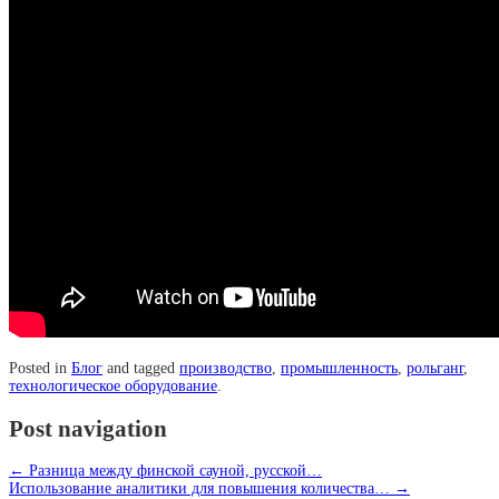
Posted in
Блог
and tagged
производство
,
промышленность
,
рольганг
,
технологическое оборудование
.
Post navigation
←
Разница между финской сауной, русской…
Использование аналитики для повышения количества…
→