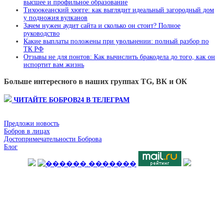
высшее и профильное образование
Тихоокеанский хюгге: как выглядит идеальный загородный дом
у подножия вулканов
Зачем нужен аудит сайта и сколько он стоит? Полное
руководство
Какие выплаты положены при увольнении: полный разбор по
ТК РФ
Отзывы не для понтов: Как вычислить бракодела до того, как он
испортит вам жизнь
Больше интересного в наших группах TG, ВК и ОК
ЧИТАЙТЕ БОБРОВ24 В ТЕЛЕГРАМ
Предложи новость
Бобров в лицах
Достопримечательности Боброва
Блог