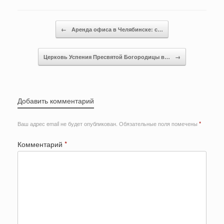
Post navigation
←
Аренда офиса в Челябинске: с…
Церковь Успения Пресвятой Богородицы в…
→
Добавить комментарий
Ваш адрес email не будет опубликован.
Обязательные поля помечены
*
Комментарий
*