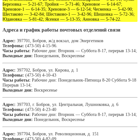
Березовка — 5-21-67; Тройня — 5-71-46; Хреновое — 6-14-67;
Хреновое-1 — 6-14-35; Хреновое-3 — 6-12-54; Чесменка — 5-42-90;
Шестаково — 3-42-84; Шестаково-1 — 3-42-96; Шишовка — 5-72-36;
Юдановка — 5-81-42; Ясенки — 5-13-35; Анновка — 5-74-22.
Адреса и график работы почтовых отделений связи
Адрес:
397701, Бобров, ж/д вокзал, дом Энергетиков
Телефоны:
(473-50) 4-15-96.
Часы работы:
Рабочие дни: Вторник — Суббота 8-17, перерыв 13-14;
Выходные дни:
Понедельник, Воскресенье
Адрес:
397702, Бобров, ул. Кирова, д. 1
Телефоны:
(473-50) 4-10-43
Часы работы:
Рабочие дни: Понедельник-Пятница 8-20 Суббота 9-18
Перерыв 13-14;
Выходные дни:
Воскресенье
Адрес:
397703, г. Бобров, ул. Центральная, Лушниковка, д. 6
Телефоны:
(473-50) 4-23-40
Часы работы:
Рабочие дни: Вторник — Суббота 8-17, перерыв 13-14;
Выходные дни:
Понедельник, Воскресенье
Адрес:
397704, Бобров, ул. Революционная, д. 151
Телефоны:
(473-50) 4-82-09