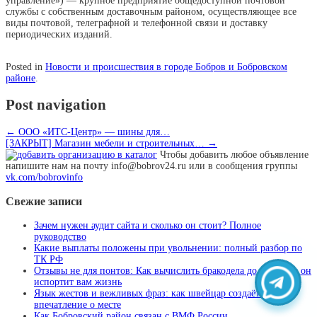
управление») — крупное предприятие общедоступной почтовой
службы с собственным доставочным районом, осуществляющее все
виды почтовой, телеграфной и телефонной связи и доставку
периодических изданий.
Posted in
Новости и происшествия в городе Бобров и Бобровском
районе
.
Post navigation
←
ООО «ИТС-Центр» — шины для…
[ЗАКРЫТ] Магазин мебели и строительных…
→
Чтобы добавить любое объявление
напишите нам на почту info@bobrov24.ru или в сообщения группы
vk.com/bobrovinfo
Свежие записи
Зачем нужен аудит сайта и сколько он стоит? Полное
руководство
Какие выплаты положены при увольнении: полный разбор по
ТК РФ
Отзывы не для понтов: Как вычислить бракодела до того, как он
испортит вам жизнь
Язык жестов и вежливых фраз: как швейцар создаёт первое
впечатление о месте
Как Бобровский район связан с ВМФ России