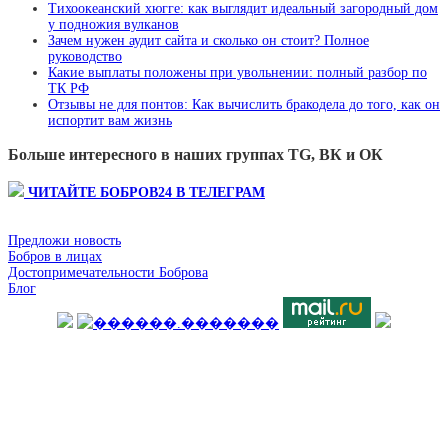
Тихоокеанский хюгге: как выглядит идеальный загородный дом
у подножия вулканов
Зачем нужен аудит сайта и сколько он стоит? Полное
руководство
Какие выплаты положены при увольнении: полный разбор по
ТК РФ
Отзывы не для понтов: Как вычислить бракодела до того, как он
испортит вам жизнь
Больше интересного в наших группах TG, ВК и ОК
ЧИТАЙТЕ БОБРОВ24 В ТЕЛЕГРАМ
Предложи новость
Бобров в лицах
Достопримечательности Боброва
Блог