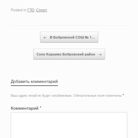
Posted in
ГТО
,
Спорт
.
Post navigation
←
В Бобровской СОШ № 1…
Село Коршево Бобровский район
→
Добавить комментарий
Ваш адрес email не будет опубликован.
Обязательные поля помечены
*
Комментарий
*