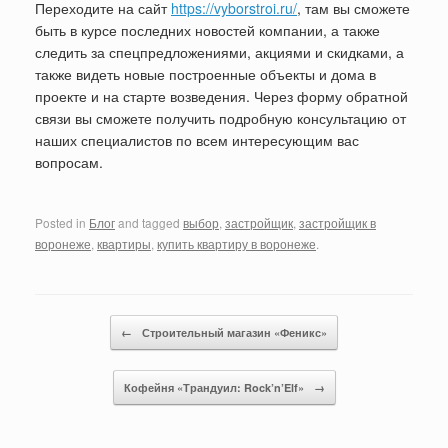
Переходите на сайт
https://vyborstroi.ru/
, там вы сможете
быть в курсе последних новостей компании, а также
следить за спецпредложениями, акциями и скидками, а
также видеть новые построенные объекты и дома в
проекте и на старте возведения. Через форму обратной
связи вы сможете получить подробную консультацию от
наших специалистов по всем интересующим вас
вопросам.
Posted in
Блог
and tagged
выбор
,
застройщик
,
застройщик в
воронеже
,
квартиры
,
купить квартиру в воронеже
.
Post navigation
←
Строительный магазин «Феникс»
Кофейня «Трандуил: Rock’n’Elf»
→