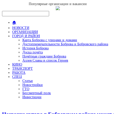
Популярные организации и вакансии
🏠
НОВОСТИ
ОРГАНИЗАЦИИ
ГОРОД И РАЙОН
Карта Боброва с улицами и домами
Достопримечательности Боброва и Бобровского района
История Боброва
Доска почёта
Почётные граждане Боброва
Аллея Славы и список Героев
КИНО
ТРАНСПОРТ
РАБОТА
СПЕЦ
Статьи
Новостройки
ГТО
Бессмертный полк
Инвестиции