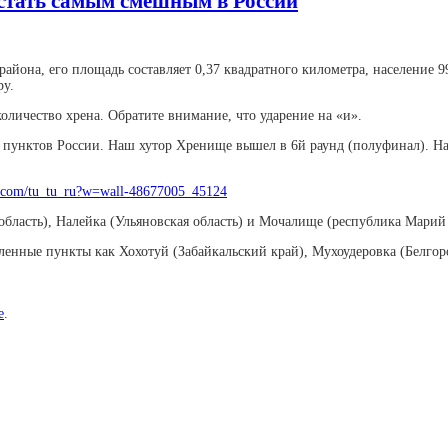
 стать самым смешным в России
йона, его площадь составляет 0,37 квадратного километра, население 99
ру.
количество хрена. Обратите внимание, что ударение на «и».
ых пунктов России. Наш хутор Хренище вышел в 6й раунд (полуфинал). Н
k.com/tu_tu_ru?w=wall-48677005_45124
бласть), Налейка (Ульяновская область) и Мочалище (республика Марий
енные пункты как Хохотуй (Забайкальский край), Мухоудеровка (Белгород
е
.