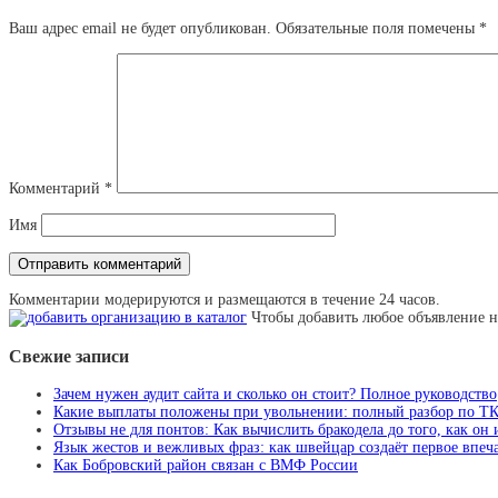
Ваш адрес email не будет опубликован.
Обязательные поля помечены
*
Комментарий
*
Имя
Комментарии модерируются и размещаются в течение 24 часов.
Чтобы добавить любое объявление н
Свежие записи
Зачем нужен аудит сайта и сколько он стоит? Полное руководство
Какие выплаты положены при увольнении: полный разбор по Т
Отзывы не для понтов: Как вычислить бракодела до того, как он
Язык жестов и вежливых фраз: как швейцар создаёт первое впеча
Как Бобровский район связан с ВМФ России