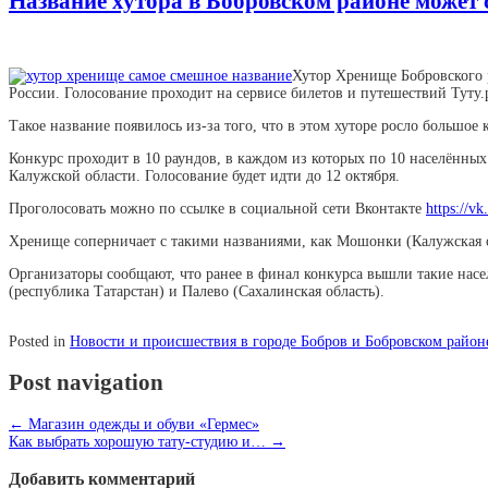
Название хутора в Бобровском районе может
Хутор Хренище Бобровского ра
России.
Голосование проходит на сервисе билетов и путешествий Туту.
Такое название появилось из-за того, что в этом хуторе росло большое 
Конкурс проходит в 10 раундов, в каждом из которых по 10 населённ
Калужской области. Голосование будет идти до 12 октября.
Проголосовать можно по ссылке в социальной сети Вконтакте
https://v
Хренище соперничает с такими названиями, как Мошонки (Калужская о
Организаторы сообщают, что ранее в финал конкурса вышли такие насел
(республика Татарстан) и Палево (Сахалинская область).
Posted in
Новости и происшествия в городе Бобров и Бобровском район
Post navigation
←
Магазин одежды и обуви «Гермес»
Как выбрать хорошую тату-студию и…
→
Добавить комментарий