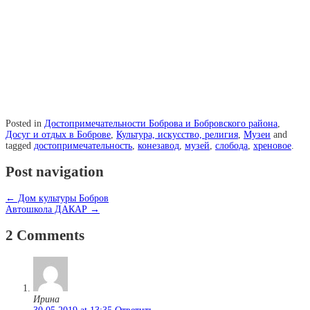
Posted in
Достопримечательности Боброва и Бобровского района
,
Досуг и отдых в Боброве
,
Культура, искусство, религия
,
Музеи
and
tagged
достопримечательность
,
конезавод
,
музей
,
слобода
,
хреновое
.
Post navigation
←
Дом культуры Бобров
Автошкола ДАКАР
→
2 Comments
Ирина