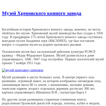
Музей Хреновского конного завода
Богатейшая история Хреновского конного завода, конечно, не могла
обойтись без музея. Хреновской музей коневодства был создан в 1950
году. В преддверии 175-летия Хреновского конного завода состоялась
выездная сессия Академии наук (ВАСХНИЛ), где был поставлен
вопрос о создании музея на родине орловских рысаков.
Основателем музея был заслуженный работник культуры РСФСР,
краевед – Фёдор Фёдорович Бдюкин. Музей разместился в доме
управляющего, 1846 -1847 года постройки. Первых посетителей музей
принял 7 ноября 1951 года.
Музей размещён в шести больших залах. В центре первого зала
размещён, огромный макет, на котором изображена заповедная зона,
занимающая около 80 га земли, с конюшнями, жилыми домами,
тенистым парком, возраст отдельных деревьев достигает 300 лет,
картина управляющего Шишкина В.И., скульптура Барса I.
По другим залам размещены старинные племенные книги,
родословная Орловской рысистой породы, попоны, кубки и медали,