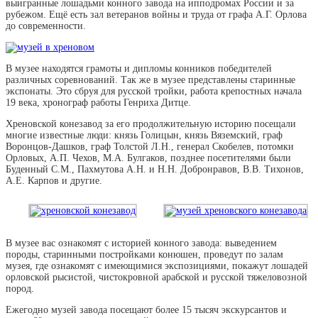
выигранные лошадьми конного завода на ипподромах России и за
рубежом. Ещё есть зал ветеранов войны и труда от графа А.Г. Орлова
до современности.
В музее находятся грамоты и дипломы конников победителей
различных соревнований. Так же в музее представлены старинные
экспонаты. Это сбруя для русской тройки, работа крепостных начала
19 века, хронограф работы Генриха Дитце.
Хреновской конезавод за его продолжительную историю посещали
многие известные люди: князь Голицын, князь Вяземский, граф
Воронцов-Дашков, граф Толстой Л.Н., генерал Скобелев, потомки
Орловых, А.П. Чехов, М.А. Булгаков, позднее посетителями были
Буденный С.М., Пахмутова А.Н. и Н.Н. Добронравов, В.В. Тихонов,
А.Е. Карпов и другие.
В музее вас ознакомят с историей конного завода: выведением
породы, старинными постройками конюшен, проведут по залам
музея, где ознакомят с имеющимися экспозициями, покажут лошадей
орловской рысистой, чистокровной арабской и русской тяжеловозной
пород.
Ежегодно музей завода посещают более 15 тысяч экскурсантов и