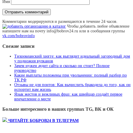
Имя
Комментарии модерируются и размещаются в течение 24 часов.
Чтобы добавить любое объявление
напишите нам на почту info@bobrov24.ru или в сообщения группы
vk.com/bobrovinfo
Свежие записи
Тихоокеанский хюгге: как выглядит идеальный загородный дом
у подножия вулканов
Зачем нужен аудит сайта и сколько он стоит? Полное
руководство
Какие выплаты положены при увольнении: полный разбор по
ТК РФ
Отзывы не для понтов: Как вычислить бракодела до того, как он
испортит вам жизнь
Язык жестов и вежливых фраз: как швейцар создаёт первое
впечатление о месте
Больше интересного в наших группах TG, ВК и ОК
ЧИТАЙТЕ БОБРОВ24 В ТЕЛЕГРАМ