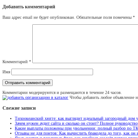
Добавить комментарий
Ваш адрес email не будет опубликован.
Обязательные поля помечены
*
Комментарий
*
Имя
Комментарии модерируются и размещаются в течение 24 часов.
Чтобы добавить любое объявление н
Свежие записи
Тихоокеанский хюгге: как выглядит идеальный загородный дом 
Зачем нужен аудит сайта и сколько он стоит? Полное руководство
Какие выплаты положены при увольнении: полный разбор по Т
Отзывы не для понтов: Как вычислить бракодела до того, как он