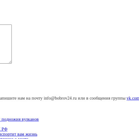
апишите нам на почту info@bobrov24.ru или в сообщения группы
vk.com
у подножия вулканов
К РФ
 испортит вам жизнь