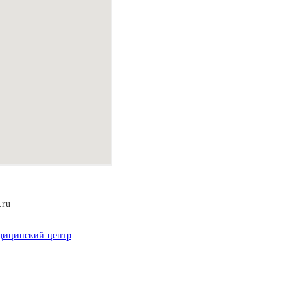
.ru
дицинский центр
.