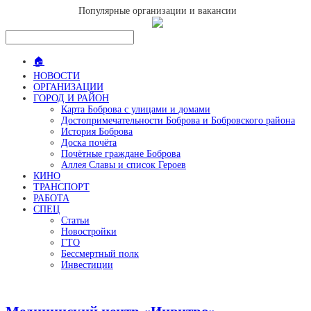
Популярные организации и вакансии
🏠
НОВОСТИ
ОРГАНИЗАЦИИ
ГОРОД И РАЙОН
Карта Боброва с улицами и домами
Достопримечательности Боброва и Бобровского района
История Боброва
Доска почёта
Почётные граждане Боброва
Аллея Славы и список Героев
КИНО
ТРАНСПОРТ
РАБОТА
СПЕЦ
Статьи
Новостройки
ГТО
Бессмертный полк
Инвестиции