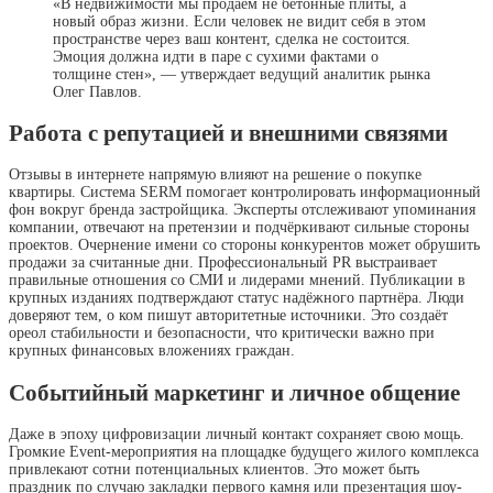
«В недвижимости мы продаём не бетонные плиты, а
новый образ жизни. Если человек не видит себя в этом
пространстве через ваш контент, сделка не состоится.
Эмоция должна идти в паре с сухими фактами о
толщине стен», — утверждает ведущий аналитик рынка
Олег Павлов.
Работа с репутацией и внешними связями
Отзывы в интернете напрямую влияют на решение о покупке
квартиры. Система SERM помогает контролировать информационный
фон вокруг бренда застройщика. Эксперты отслеживают упоминания
компании, отвечают на претензии и подчёркивают сильные стороны
проектов. Очернение имени со стороны конкурентов может обрушить
продажи за считанные дни. Профессиональный PR выстраивает
правильные отношения со СМИ и лидерами мнений. Публикации в
крупных изданиях подтверждают статус надёжного партнёра. Люди
доверяют тем, о ком пишут авторитетные источники. Это создаёт
ореол стабильности и безопасности, что критически важно при
крупных финансовых вложениях граждан.
Событийный маркетинг и личное общение
Даже в эпоху цифровизации личный контакт сохраняет свою мощь.
Громкие Event-мероприятия на площадке будущего жилого комплекса
привлекают сотни потенциальных клиентов. Это может быть
праздник по случаю закладки первого камня или презентация шоу-