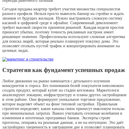
периоды рыночного затишья.
Сегодня продажа квартир требует участия множества специалистов
разного профиля. Нельзя просто вывесить баннер на стройке и ждать
звонков от будущих жильцов. Нужно выстраивать сложную систему
касаний в цифровой среде и офлайне. Современный девелопмент
требует высокой скорости принятия решений. Каждая неделя простоя
приносит убытки, поэтому точность рекламных настроек имеет
решающее значение. Профессионалы используют сложные алгоритмы
для поиска людей, которые реально планируют покупку дома. Это
позволяет отсекать пустой трафик и концентрировать внимание на
целевых лидах.
Стратегия как фундамент успешных продаж
Любое движение на рынке начинается с детального изучения
конкурентов и спроса. Без понимания болей покупателя невозможно
создать продукт, который купят на стадии котлована. Маркетологи
анализируют локацию, инфраструктуру и планы других застройщиков
в этом районе. Они формируют уникальное торговое предложение,
которое выделяет объект на фоне типовой застройки. Правильная
стратегия определяет, какие каналы связи принесут максимум пользы
при минимальных затратах. Важно учитывать сезонные колебания и
изменения в ипотечных программах банков. Эксперты строят
прогнозы, опираясь на реальные данные, а не на интуицию. Это даёт
застройщику уверенность в завтрашнем дне и позволяет планировать