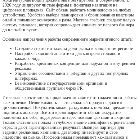
Архитектурная подача должна быть безупречной и современной. В
2026 году лидируют чистые формы и понятная навигация на
цифровых площадках. Сайт обязан работать молниеносно на любых
устройствах. Удобство выбора планировки и бронирования квартиры
онлайн повышает конверсию в разы. Мастера графики создают целую
систему символов, которая сопровождает клиента от первого баннера
до ключей в руках.
Основные направления работы современного маркетингового штата:
Создание стратегии захвата доли рынка в конкретном регионе.
Настройка сквозной аналитики для контроля стоимости
каждого лида.
Разработка креативных концепций для наружной и внутренней
рекламы.
Управление сообществами в Telegram и других популярных
платформах.
Взаимодействие с государственными органами и
общественными группами через PR.
Итоговая эффективность продвижения зависит от слаженности работы
всех отделов. Недвижимость — это сложный продукт с долгим
циклом сделки. Покупатель может раздумывать полгода, прежде чем
подписать договор. Всё это время маркетинг обязан аккуратно
напоминать о себе, подогревая интерес новыми фактами и акциями.
Только системный подход и глубокое знание специфики строительной
отрасли дают гарантированный результат. Выбирая партнёра для
ведения рекламных кампаний, девелопер инвестирует в своё
лидерство на рынке. Профессионалы превращают каждый вызов в