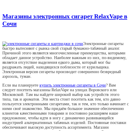
Магазины электронных сигарет RelaxVape в
Сочи
Электронные сигареты
быстро вытесняют с рынка свой старый бумажно-табачный аналог.
Причиной этого являются многочисленные преимущества, которыми
обладает данное устройство. Наиболее важным из них, по-видимому,
является отсутствие выделения едкого дыма, который мог бы
раздражать людей, находящихся поблизости от курильщика.
Электронная версия сигареты производит совершенно безвредный
аэрозоль, туман.
Если вы планируете
купить электронные сигареты в Сочи
? Вам
следует посетить магазины RelaxVape на улицах Воровского или
Московской. Там вы найдете широкий выбор как устройств этого
типа, так и ароматов. Эти места стоит посетить как тем, кто давно
пользуется электронными сигаретами, так и тем, кто только начинает с
ними своё знакомство. Мы придаём большое значение обеспечению
клиентов качественными товарами и постоянно расширяем наше
предложение, чтобы идти в ногу с динамично развивающейся
индустрией альтернативных табачных изделий. Постоянные поставки
обеспечивают высокую доступность ассортимента. Магазин