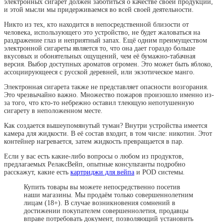
электронных сигарет должен заботиться о качестве своей продукции,
и этой мысли мы придерживаемся во всей своей деятельности.
Никто из тех, кто находится в непосредственной близости от
человека, использующего это устройство, не будет жаловаться на
раздражение глаз и неприятный запах. Ещё одним преимуществом
электронной сигареты является то, что она дает гораздо больше
вкусовых и обонятельных ощущений, чем её бумажно-табачная
версия. Выбор доступных ароматов огромен. Это может быть яблоко,
ассоциирующееся с русской деревней, или экзотическое манго.
Электронная сигарета также не представляет опасности возгорания.
Это чрезвычайно важно. Множество пожаров произошло именно из-
за того, что кто-то небрежно оставил тлеющую непотушенную
сигарету в неположенном месте.
Как создается вышеупомянутый туман? Внутри устройства имеется
камера для жидкости. В её состав входит, в том числе: никотин. Этот
контейнер нагревается, затем жидкость превращается в пар.
Если у вас есть какие-либо вопросы о любом из продуктов,
предлагаемых РелаксВейп, опытные консультанты подробно
расскажут, какие есть
картриджи для вейпа
и POD системы.
Купить товары вы можете непосредственно посетив
наши магазины. Мы продаём только совершеннолетним
лицам (18+). В случае возникновения сомнений в
достижении покупателем совершеннолетия, продавцы
вправе потребовать документ, позволяющий установить