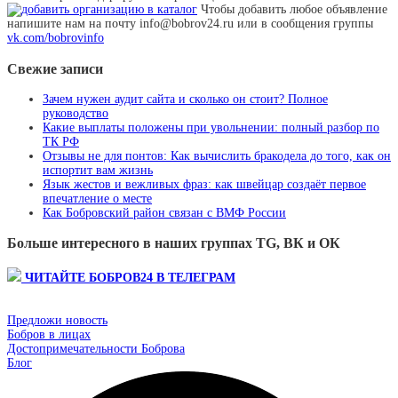
Чтобы добавить любое объявление
напишите нам на почту info@bobrov24.ru или в сообщения группы
vk.com/bobrovinfo
Свежие записи
Зачем нужен аудит сайта и сколько он стоит? Полное
руководство
Какие выплаты положены при увольнении: полный разбор по
ТК РФ
Отзывы не для понтов: Как вычислить бракодела до того, как он
испортит вам жизнь
Язык жестов и вежливых фраз: как швейцар создаёт первое
впечатление о месте
Как Бобровский район связан с ВМФ России
Больше интересного в наших группах TG, ВК и ОК
ЧИТАЙТЕ БОБРОВ24 В ТЕЛЕГРАМ
Предложи новость
Бобров в лицах
Достопримечательности Боброва
Блог