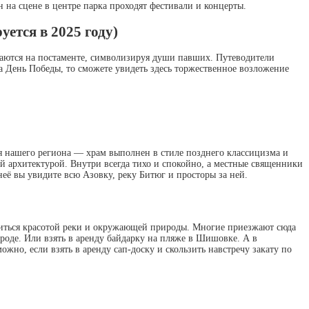
он на сцене в центре парка проходят фестивали и концерты.
ется в 2025 году)
шаются на постаменте, символизируя души павших. Путеводители
на День Победы, то сможете увидеть здесь торжественное возложение
ля нашего региона — храм выполнен в стиле позднего классицизма и
й архитектурой. Внутри всегда тихо и спокойно, а местные священники
её вы увидите всю Азовку, реку Битюг и просторы за ней.
титься красотой реки и окружающей природы. Многие приезжают сюда
роде. Или взять в аренду байдарку на пляже в Шишовке. А в
жно, если взять в аренду сап-доску и скользить навстречу закату по