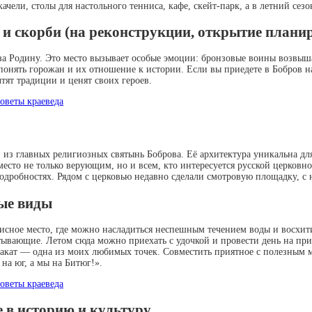
ачели, столы для настольного тенниса, кафе, скейт-парк, а в летний сез
 скорби (на реконструкции, открытие планиру
 за Родину. Это место вызывает особые эмоции: бронзовые воины возвы
 понять горожан и их отношение к истории. Если вы приедете в Бобров 
тят традиции и ценят своих героев.
ой из главных религиозных святынь Боброва. Её архитектура уникальна д
сто не только верующим, но и всем, кто интересуется русской церковно
дробностях. Рядом с церковью недавно сделали смотровую площадку, с н
ные виды
исное место, где можно насладиться неспешным течением воды и восхи
атывающие. Летом сюда можно приехать с удочкой и провести день на при
закат — одна из моих любимых точек. Совместить приятное с полезным мо
на юг, а мы на Битюг!».
 в историю и культуру