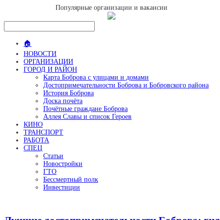
Популярные организации и вакансии
🏠
НОВОСТИ
ОРГАНИЗАЦИИ
ГОРОД И РАЙОН
Карта Боброва с улицами и домами
Достопримечательности Боброва и Бобровского района
История Боброва
Доска почёта
Почётные граждане Боброва
Аллея Славы и список Героев
КИНО
ТРАНСПОРТ
РАБОТА
СПЕЦ
Статьи
Новостройки
ГТО
Бессмертный полк
Инвестиции