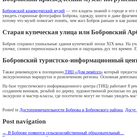
Бобровский краеведческий музей
— это кладезь знаний о городе и его 
увидеть старинные фотографии Боброва, одежду, книги и даже фрагмен
потому что музей помогает понять, чем жил Бобров раньше и как разви
Старая купеческая улица или Бобровский Ар
Бобров сохранил уникальные здания купеческой эпохи XIX века. На уч
улочке, словно переносишься в прошлое и ощущаешь дух тех времен. Ес
Бобровский туристско-информационный цент
Также рекомендую к посещению
ТИЦ «Дом ремёсел»
который предоста
экскурсионных маршрутах и развлечениях региона. Основная деятельнос
На базе туристического информационного центра (ТИЦ) работают 8 ре
созданием веников, резьбой по дереву, художественной росписью по де
экскурсии и мастер-классы, где посетители могут не только увидеть ма
Posted in
Достопримечательности Боброва и Бобровского района
,
Досуг
Post navigation
←
В Боброве появится сельскохозяйственный образовательный…