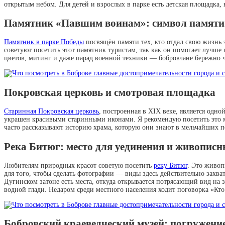
открытым небом. Для детей и взрослых в парке есть детская площадка, к
Памятник «Павшим воинам»: символ памяти и
Памятник в парке Победы
посвящён памяти тех, кто отдал свою жизнь
советуют посетить этот памятник туристам, так как он помогает лучше
цветов, митинг и даже парад военной техники — бобровчане бережно ч
Покровская церковь и смотровая площадка
Старинная Покровская церковь
, построенная в XIX веке, является одн
украшен красивыми старинными иконами. Я рекомендую посетить это ме
часто рассказывают историю храма, которую они знают в мельчайших по
Река Битюг: место для уединения и живопис
Любителям природных красот советую посетить
реку Битюг
. Это живоп
для того, чтобы сделать фотографии — виды здесь действительно захв
Дугинском затоне есть места, откуда открывается потрясающий вид на 
водной глади. Недаром среди местного населения ходит поговорка «Кто 
Бобровский краеведческий музей: погружение