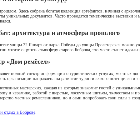
прошлом. Здесь собрана богатая коллекция артефактов, начиная с археол
ты уникальных документов. Часто проводятся тематические выставки и м
вался.
бат: архитектура и атмосфера прошлого
астке улицы 22 Января от парка Победы до улицы Пролетарская можно ув
ли хотите ощутить атмосферу старого Боброва, это место станет идеаль
р «Дом ремёсел»
вляет полный спектр информации о туристических услугах, местных дост
ть организации направлена на развитие туристического потенциала и зн
месленных мастерских, каждая из которых знакомит гостей с уникальны
реву и керамике, работой с шерстью, лоскутным шитьем, ткачеством и п
стерство местных ремесленников, но и сами попробовать свои силы в соз
 и отдых в Боброве
.