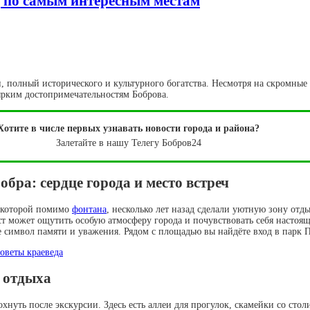
 по самым интересным местам
 полный исторического и культурного богатства. Несмотря на скромные 
 ярким достопримечательностям Боброва.
Хотите в числе первых узнавать новости города и района?
Залетайте в нашу Телегу Бобров24
бра: сердце города и место встреч
а которой помимо
фонтана
, несколько лет назад сделали уютную зону отды
урист может ощутить особую атмосферу города и почувствовать себя наст
е символ памяти и уважения. Рядом с площадью вы найдёте вход в парк 
и отдыха
хнуть после экскурсии. Здесь есть аллеи для прогулок, скамейки со ст