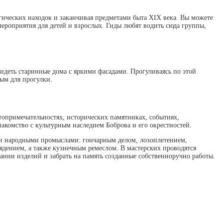
огических находок и заканчивая предметами быта XIX века. Вы можете
ероприятия для детей и взрослых. Гиды любят водить сюда группы,
идеть старинные дома с яркими фасадами. Прогуливаясь по этой
ным для прогулки.
опримечательностях, исторических памятниках, событиях,
акомство с культурным наследием Боброва и его окрестностей.
ми народными промыслами: гончарным делом, лозоплетением,
рядением, а также кузнечным ремеслом. В мастерских проводятся
дании изделий и забрать на память созданные собственноручно работы.