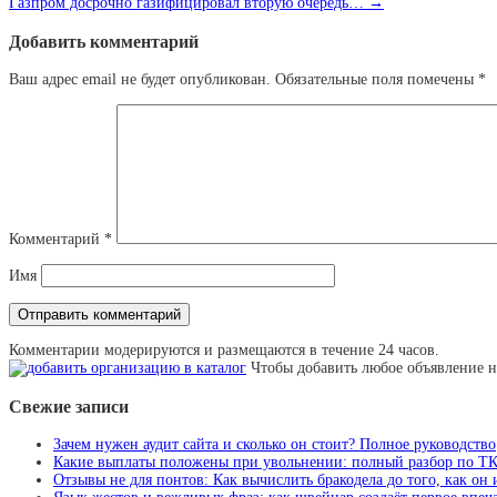
Газпром досрочно газифицировал вторую очередь…
→
Добавить комментарий
Ваш адрес email не будет опубликован.
Обязательные поля помечены
*
Комментарий
*
Имя
Комментарии модерируются и размещаются в течение 24 часов.
Чтобы добавить любое объявление н
Свежие записи
Зачем нужен аудит сайта и сколько он стоит? Полное руководство
Какие выплаты положены при увольнении: полный разбор по Т
Отзывы не для понтов: Как вычислить бракодела до того, как он