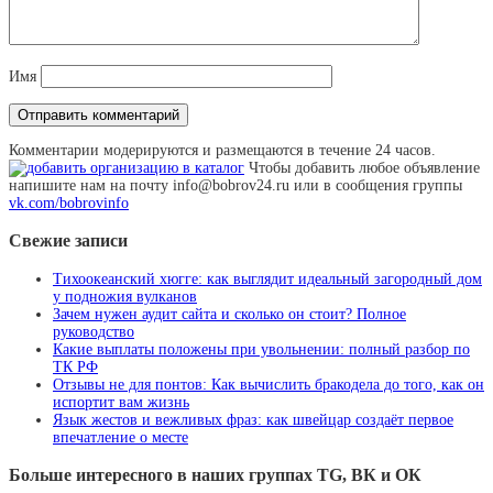
Имя
Комментарии модерируются и размещаются в течение 24 часов.
Чтобы добавить любое объявление
напишите нам на почту info@bobrov24.ru или в сообщения группы
vk.com/bobrovinfo
Свежие записи
Тихоокеанский хюгге: как выглядит идеальный загородный дом
у подножия вулканов
Зачем нужен аудит сайта и сколько он стоит? Полное
руководство
Какие выплаты положены при увольнении: полный разбор по
ТК РФ
Отзывы не для понтов: Как вычислить бракодела до того, как он
испортит вам жизнь
Язык жестов и вежливых фраз: как швейцар создаёт первое
впечатление о месте
Больше интересного в наших группах TG, ВК и ОК