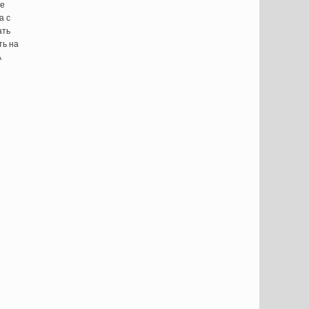
ие
а с
ать
ть на
А