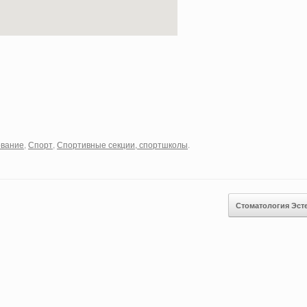
вание
,
Спорт
,
Спортивные секции, спортшколы
.
Стоматология Эст