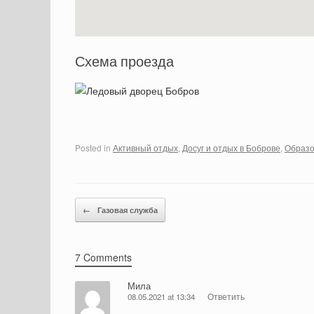
Схема проезда
Posted in
Активный отдых
,
Досуг и отдых в Боброве
,
Образо
Post navigation
←
Газовая служба
7 Comments
Мила
08.05.2021 at 13:34
Ответить