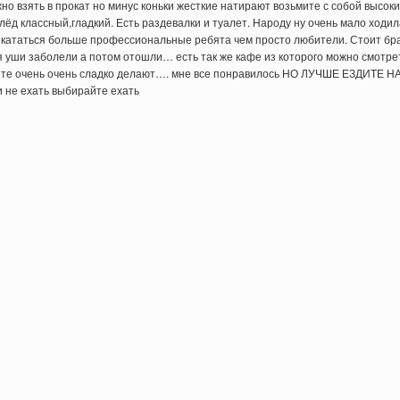
жно взять в прокат но минус коньки жесткие натирают возьмите с собой высок
ёд классный,гладкий. Есть раздевалки и туалет. Народу ну очень мало ходил
… кататься больше профессиональные ребята чем просто любители. Стоит бр
я уши заболели а потом отошли… есть так же кафе из которого можно смотре
осите очень очень сладко делают…. мне все понравилось НО ЛУЧШЕ ЕЗДИТЕ Н
не ехать выбирайте ехать