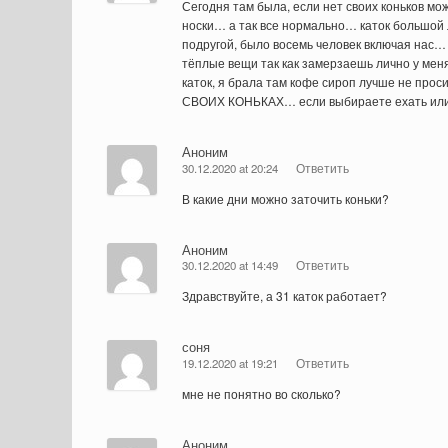
Сегодня там была, если нет своих коньков мо
носки… а так все нормально… каток большой л
подругой, было восемь человек включая нас
тёплые вещи так как замерзаешь лично у мен
каток, я брала там кофе сироп лучше не пр
СВОИХ КОНЬКАХ… если выбираете ехать или 
Аноним
30.12.2020 at 20:24
Ответить
В какие дни можно заточить коньки?
Аноним
30.12.2020 at 14:49
Ответить
Здравствуйте, а 31 каток работает?
соня
19.12.2020 at 19:21
Ответить
мне не понятно во сколько?
Аноним