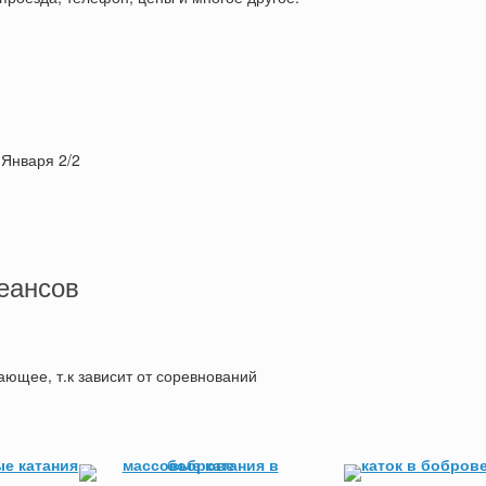
 Января 2/2
еансов
ющее, т.к зависит от соревнований