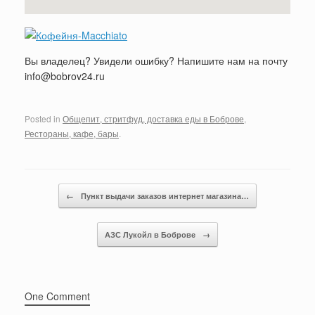
Вы владелец? Увидели ошибку? Напишите нам на почту
info@bobrov24.ru
Posted in
Общепит, стритфуд, доставка еды в Боброве
,
Рестораны, кафе, бары
.
Post navigation
←
Пункт выдачи заказов интернет магазина…
АЗС Лукойл в Боброве
→
One Comment