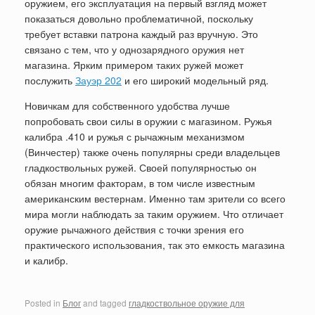
оружием, его эксплуатация на первый взгляд может
показаться довольно проблематичной, поскольку
требует вставки патрона каждый раз вручную. Это
связано с тем, что у однозарядного оружия нет
магазина. Ярким примером таких ружей может
послужить
Зауэр 202
и его широкий модельный ряд.
Новичкам для собственного удобства лучше
попробовать свои силы в оружии с магазином. Ружья
калибра .410 и ружья с рычажным механизмом
(Винчестер) также очень популярны среди владельцев
гладкоствольных ружей. Своей популярностью он
обязан многим факторам, в том числе известным
американским вестернам. Именно там зрители со всего
мира могли наблюдать за таким оружием. Что отличает
оружие рычажного действия с точки зрения его
практического использования, так это емкость магазина
и калибр.
Posted in
Блог
and tagged
гладкоствольное оружие для