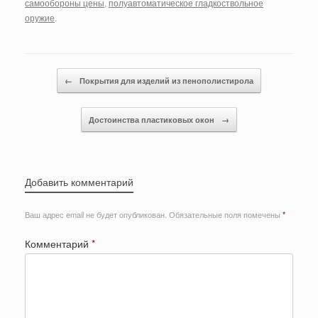
самообороны цены
,
полуавтоматическое гладкоствольное
оружие
.
Post navigation
←
Покрытия для изделий из пенополистирола
Достоинства пластиковых окон
→
Добавить комментарий
Ваш адрес email не будет опубликован.
Обязательные поля помечены
*
Комментарий
*