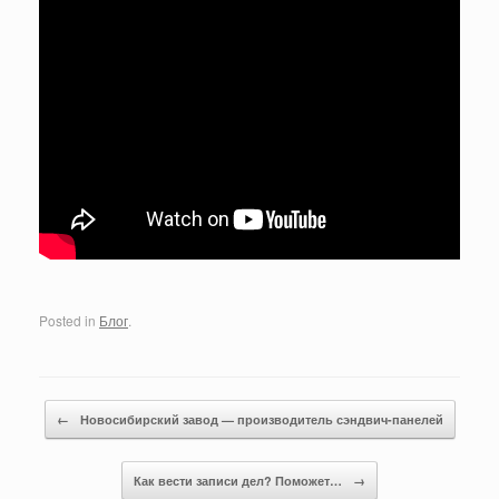
Posted in
Блог
.
Post navigation
←
Новосибирский завод — производитель сэндвич-панелей
Как вести записи дел? Поможет…
→