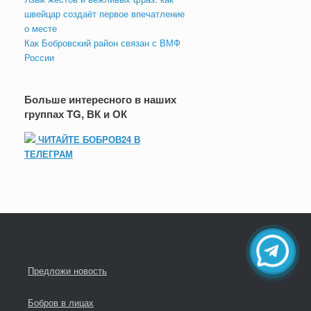
швейцар создаёт первое впечатление
о месте
Как Бобровский район связан с ВМФ
России
Больше интересного в наших
группах TG, ВК и ОК
ЧИТАЙТЕ БОБРОВ24 В
ТЕЛЕГРАМ
Предложи новость
Бобров в лицах