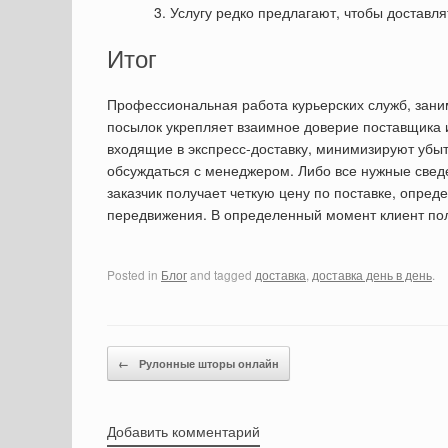
Услугу редко предлагают, чтобы доставля
Итог
Профессиональная работа курьерских служб, заним
посылок укрепляет взаимное доверие поставщика и
входящие в экспресс-доставку, минимизируют убы
обсуждаться с менеджером. Либо все нужные сведе
заказчик получает четкую цену по поставке, опре
передвижения. В определенный момент клиент полу
Posted in
Блог
and tagged
доставка
,
доставка день в день
.
Post navigation
←
Рулонные шторы онлайн
Добавить комментарий