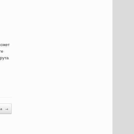
может
ге
шрута
ка
→