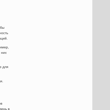
жбы
ность
аций.
ример,
 них
е для
и.
ов
день в