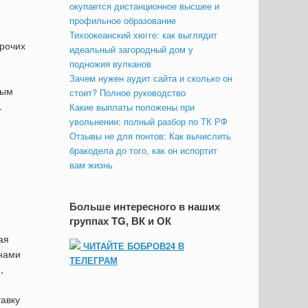
окупается дистанционное высшее и
профильное образование
Тихоокеанский хюгге: как выглядит
прочих
идеальный загородный дом у
подножия вулканов
Зачем нужен аудит сайта и сколько он
ным
стоит? Полное руководство
.
Какие выплаты положены при
увольнении: полный разбор по ТК РФ
Отзывы не для понтов: Как вычислить
бракодела до того, как он испортит
вам жизнь
Больше интересного в наших
группах TG, ВК и ОК
ая
ЧИТАЙТЕ БОБРОВ24 В
инами
ТЕЛЕГРАМ
,
тавку