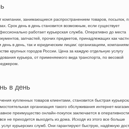
нь
ют компании, занимающиеся распространением товаров, посылок, 
зах. Срок день в день становится возможным, если существует
фессионально работает курьерская служба. Оперативно до места
окументов, запчастей, прочих предметов, принадлежащих как част
 день в день, так и юридическим лицам: организациям, компаниям
тве крупных городов России. Цена за каждую отдельную услугу
едования курьера, от применяемого вида транспорта, по весовой
неджером.
нь в день
чения купленных товаров клиентами, становится быстрая курьерск
амостоятельная организация такого обслуживания интернет-магаз
лавное преимущество онлайн-покупок заключается в оперативности
все не приходится выходить из дома. Исходя из этого все больше
услуг курьерских служб. Они гарантируют быструю, надёжную дос