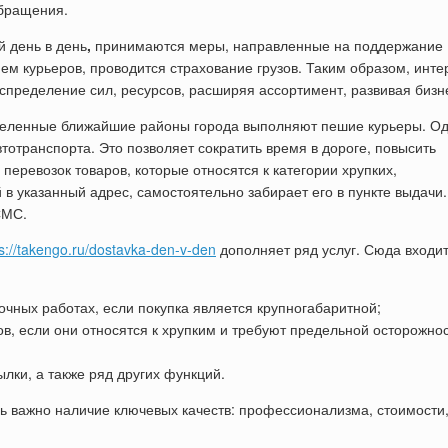
обращения.
 день в день
,
принимаются меры, направленные на поддержание
ем курьеров, проводится страхование грузов. Таким образом, инте
спределение сил, ресурсов, расширяя ассортимент, развивая бизн
деленные ближайшие районы города выполняют пешие курьеры. О
тотранспорта. Это позволяет сократить время в дороге, повысить
 перевозок товаров, которые относятся к категории хрупких,
в указанный адрес, самостоятельно забирает его в пункте выдачи.
СМС.
ps://takengo.ru/dostavka-den-v-den
дополняет ряд услуг. Сюда входит
очных работах, если покупка является крупногабаритной;
, если они относятся к хрупким и требуют предельной осторожно
ки, а также ряд других функций.
нь важно наличие ключевых качеств: профессионализма, стоимости