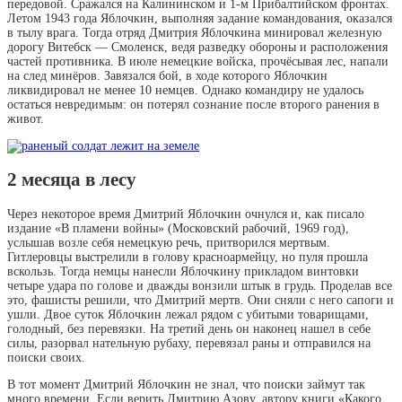
передовой. Сражался на Калининском и 1-м Прибалтийском фронтах.
Летом 1943 года Яблочкин, выполняя задание командования, оказался
в тылу врага. Тогда отряд Дмитрия Яблочкина минировал железную
дорогу Витебск — Смоленск, ведя разведку обороны и расположения
частей противника. В июле немецкие войска, прочёсывая лес, напали
на след минёров. Завязался бой, в ходе которого Яблочкин
ликвидировал не менее 10 немцев. Однако командиру не удалось
остаться невредимым: он потерял сознание после второго ранения в
живот.
2 месяца в лесу
Через некоторое время Дмитрий Яблочкин очнулся и, как писало
издание «В пламени войны» (Московский рабочий, 1969 год),
услышав возле себя немецкую речь, притворился мертвым.
Гитлеровцы выстрелили в голову красноармейцу, но пуля прошла
вскользь. Тогда немцы нанесли Яблочкину прикладом винтовки
четыре удара по голове и дважды вонзили штык в грудь. Проделав все
это, фашисты решили, что Дмитрий мертв. Они сняли с него сапоги и
ушли. Двое суток Яблочкин лежал рядом с убитыми товарищами,
голодный, без перевязки. На третий день он наконец нашел в себе
силы, разорвал нательную рубаху, перевязал раны и отправился на
поиски своих.
В тот момент Дмитрий Яблочкин не знал, что поиски займут так
много времени. Если верить Дмитрию Азову, автору книги «Какого