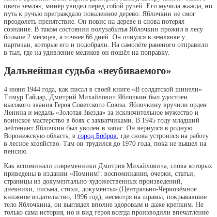
цвета земля», минёр увидел перед собой ручей. Его мучила жажда, но
путь к ручью преграждало поваленное дерево. Яблочкин не смог
преодолеть препятствие. Он повис на дереве и снова потерял
сознание. В таком состоянии полузабытья Яблочкин прожил в лесу
больше 2 месяцев, а точнее 66 дней. Он очнулся в землянке у
партизан, которые его и подобрали. На самолёте раненого отправили
в тыл, где на удивление медиков он пошёл на поправку.
Дальнейшая судьба «неубиваемого»
4 июня 1944 года, как писал в своей книге «В солдатской шинели»
Тимур Гайдар, Дмитрий Михайлович Яблочкин был удостоен
высокого звания Героя Советского Союза. Яблочкину вручили орден
Ленина и медаль «Золотая Звезда» за исключительное мужество и
воинское мастерство в боях с захватчиками. В 1945 году младший
лейтенант Яблочкин был уволен в запас. Он вернулся в родную
Воронежскую область, в
город Бобров
, где снова устроился на работу
в лесное хозяйство. Там он трудился до 1970 года, пока не вышел на
пенсию.
Как вспоминали современники Дмитрия Михайловича, слова которых
приведены в издании «Помним!: воспоминания, очерки, статьи,
страницы из документально-художественных произведений,
дневники, письма, стихи, документы» (Центрально-Чернозёмное
книжное издательство, 1996 год), несмотря на шрамы, покрывавшие
тело Яблочкина, он выглядел вполне здоровым и даже крепким. Не
только сама история, но и вид героя всегда производили впечатление