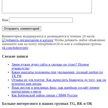
Имя
Комментарии модерируются и размещаются в течение 24 часов.
Чтобы добавить любое объявление
напишите нам на почту info@bobrov24.ru или в сообщения группы
vk.com/bobrovinfo
Свежие записи
Зачем нужен аудит сайта и сколько он стоит? Полное
руководство
Какие выплаты положены при увольнении: полный разбор по
ТК РФ
Отзывы не для понтов: Как вычислить бракодела до того, как он
испортит вам жизнь
Язык жестов и вежливых фраз: как швейцар создаёт первое
впечатление о месте
Как Бобровский район связан с ВМФ России
Больше интересного в наших группах TG, ВК и ОК