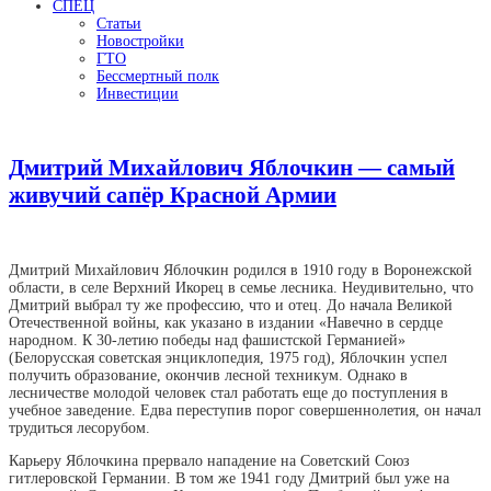
СПЕЦ
Статьи
Новостройки
ГТО
Бессмертный полк
Инвестиции
Дмитрий Михайлович Яблочкин — самый
живучий сапёр Красной Армии
Дмитрий Михайлович Яблочкин родился в 1910 году в Воронежской
области, в селе Верхний Икорец в семье лесника. Неудивительно, что
Дмитрий выбрал ту же профессию, что и отец. До начала Великой
Отечественной войны, как указано в издании «Навечно в сердце
народном. К 30-летию победы над фашистской Германией»
(Белорусская советская энциклопедия, 1975 год), Яблочкин успел
получить образование, окончив лесной техникум. Однако в
лесничестве молодой человек стал работать еще до поступления в
учебное заведение. Едва переступив порог совершеннолетия, он начал
трудиться лесорубом.
Карьеру Яблочкина прервало нападение на Советский Союз
гитлеровской Германии. В том же 1941 году Дмитрий был уже на